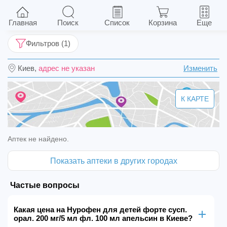
Нурофен для детей форте сусп. орал. 200
мг/5 мл фл. 100 мл апельсин
Главная
Поиск
Список
Корзина
Еще
Фильтров (1)
Киев,
адрес не указан
Изменить
К КАРТЕ
Аптек не найдено.
Показать аптеки в других городах
Частые вопросы
Какая цена на Нурофен для детей форте сусп.
орал. 200 мг/5 мл фл. 100 мл апельсин в Киеве?