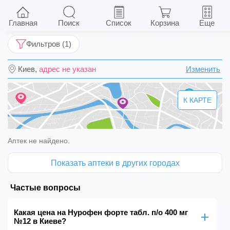
Нурофен форте табл. п/о 400 мг №12
Главная
Поиск
Список
Корзина
Еще
Фильтров (1)
Киев,
адрес не указан
Изменить
К КАРТЕ
Аптек не найдено.
Показать аптеки в других городах
Частые вопросы
Какая цена на Нурофен форте табл. п/о 400 мг
№12 в Киеве?