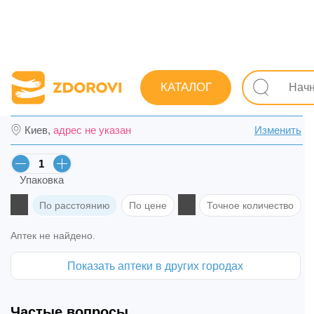
Поиск лекарств
Лекарства
Опорно-двигательная сис
КАТАЛОГ
Траумель С мазь туба 50 г в Киеве
Киев,
адрес не указан
Изменить
Упаковка
По расстоянию
По цене
Точное количество
Аптек не найдено.
Показать аптеки в других городах
Частые вопросы