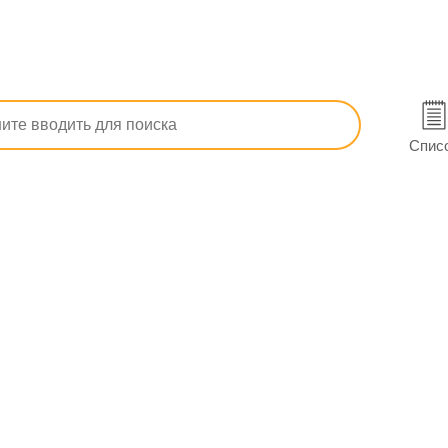
тема
Гомеопатические
При ушибах и растяжениях
П
Спис