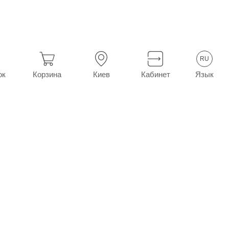
рочие гомеопатические препараты
Траумель С мазь туба 50 г
RU
Язык
ок
Корзина
Киев
Кабинет