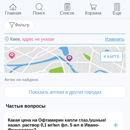
Офтамирин капли глаз./ушные/назал. раствор
0,1 мг/мл фл. 5 мл
Главная
Поиск
Список
Корзина
Еще
Фильтр
Киев,
адрес не указан
Изменить
К КАРТЕ
Аптек не найдено.
Показать аптеки в других городах
Частые вопросы
Какая цена на Офтамирин капли глаз./ушные/
назал. раствор 0,1 мг/мл фл. 5 мл в Ивано-
Франковске?