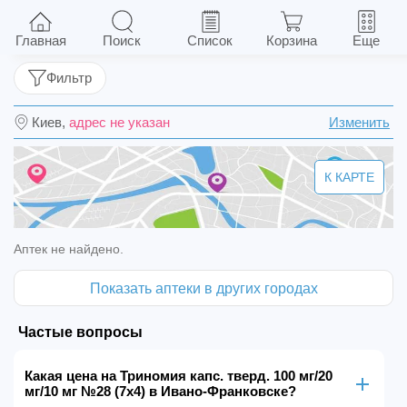
Триномия капс. тверд. 100 мг/20 мг/10 мг №28
(7х4)
Главная
Поиск
Список
Корзина
Еще
Фильтр
Киев,
адрес не указан
Изменить
К КАРТЕ
Аптек не найдено.
Показать аптеки в других городах
Частые вопросы
Какая цена на Триномия капс. тверд. 100 мг/20
мг/10 мг №28 (7х4) в Ивано-Франковске?