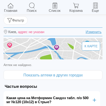
Метформин Сандоз табл. п/о 500 мг №120
(10х12)
Главная
Поиск
Список
Корзина
Еще
Фильтр
Киев,
адрес не указан
Изменить
К КАРТЕ
Аптек не найдено.
Показать аптеки в других городах
Частые вопросы
Какая цена на Метформин Сандоз табл. п/о 500
мг №120 (10х12) в Стрые?