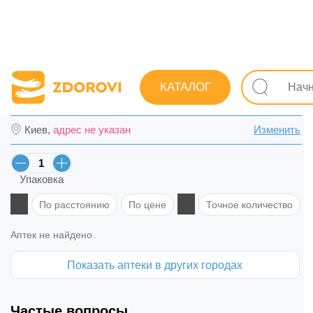
Поиск лекарств
Красота и уход
Женская гигиена
КАТАЛОГ
Прокладки гигиенические Always Ultra но
Киев,
адрес не указан
Изменить
Упаковка
По расстоянию
По цене
Точное количество
Аптек не найдено.
Показать аптеки в других городах
Частые вопросы