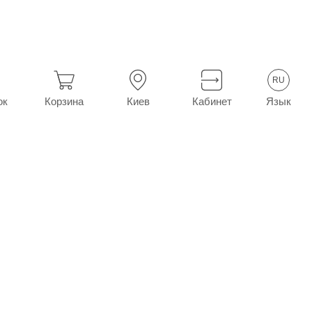
ra ночные 7 шт.
RU
Язык
ок
Корзина
Киев
Кабинет