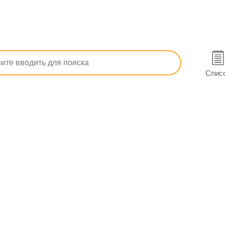
Прокладки гигиенические
Прокладки гигиенические Always Ult
чные 7 шт. в Виннице
Спис