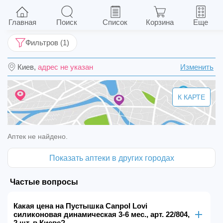
Пустышка Canpol Lovi силиконовая
динамическая 3-6 мес., арт. 22/804, 2 шт.
Главная
Поиск
Список
Корзина
Еще
Фильтров (1)
Киев,
адрес не указан
Изменить
К КАРТЕ
Аптек не найдено.
Показать аптеки в других городах
Частые вопросы
Какая цена на Пустышка Canpol Lovi
силиконовая динамическая 3-6 мес., арт. 22/804,
2 шт. в Киеве?