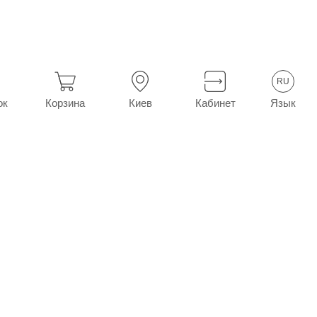
ие гомеопатические препараты
Афлубин капли орал. фл. 20 
RU
Язык
ок
Корзина
Киев
Кабинет