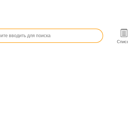
п, ОРЗ)
Гомеопатические
Профилактика гриппа
Проч
сах
Спис