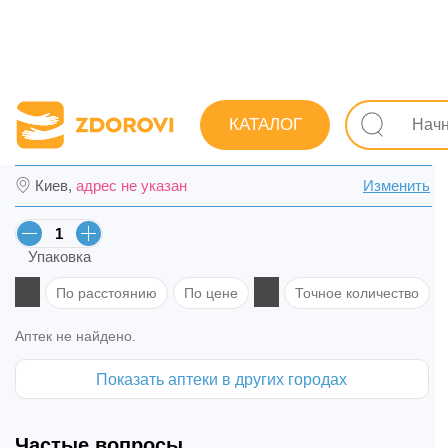
Поиск лекарств
Лекарства
Противопростудные (грип
КАТАЛОГ
Афлубин капли орал. фл. 20 мл в Черкас
Киев,
адрес не указан
Изменить
Упаковка
По расстоянию
По цене
Точное количество
Аптек не найдено.
Показать аптеки в других городах
Частые вопросы