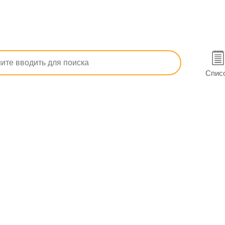
т грибка ногтей и кожи
Микофин крем 10 мг/г туба 15 г
Спис