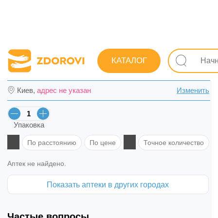
Поиск лекарств
Лекарства
Дерматологические
О
КАТАЛОГ
Микофин крем 10 мг/г туба 15 г в Львове
Киев,
адрес не указан
Изменить
Упаковка
По расстоянию
По цене
Точное количество
Аптек не найдено.
Показать аптеки в других городах
Частые вопросы