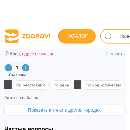
Поиск лекарств
Лекарства
Противопростудные (грип
КАТАЛОГ
Арида сухая микстура от кашля для детей 
Киев,
адрес не указан
Изменить
Упаковка
По расстоянию
По цене
Точное количество
Аптек не найдено.
Показать аптеки в других городах
Частые вопросы