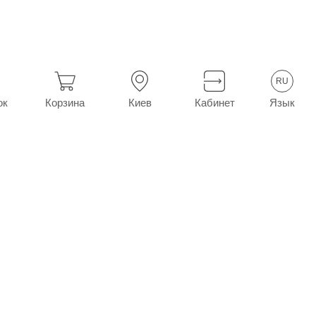
й пор. фл. 19,55 г
RU
Язык
ок
Корзина
Киев
Кабинет