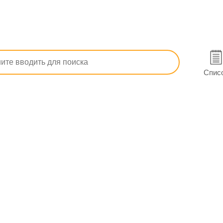
п, ОРЗ)
От кашля
Арида сухая микстура от кашля для дете
пор. фл. 19,55 г в Черкассах
Спис