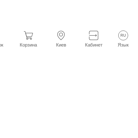
ие гомеопатические препараты
Афлубин капли орал. фл. 50 
RU
Язык
ок
Корзина
Киев
Кабинет