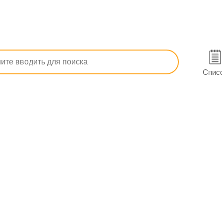
п, ОРЗ)
Гомеопатические
Профилактика гриппа
Проч
Спис