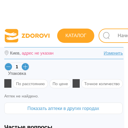
Поиск лекарств
Лекарства
Противопростудные (грип
КАТАЛОГ
Афлубин капли орал. фл. 50 мл в Сумах
Киев,
адрес не указан
Изменить
Упаковка
По расстоянию
По цене
Точное количество
Аптек не найдено.
Показать аптеки в других городах
Частые вопросы