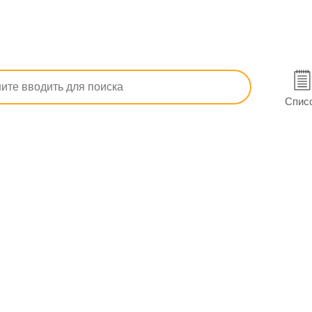
т герпеса, вирусных заболеваний кожи и слизистых
Афлубин П
 Днепре
Спис