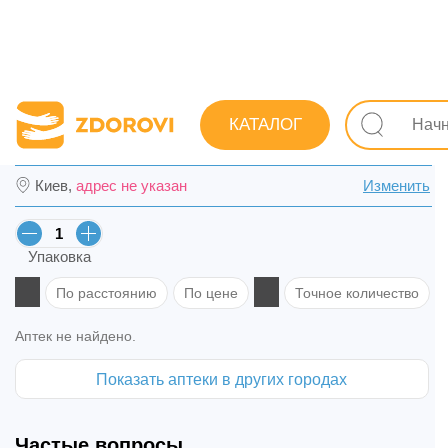
Поиск лекарств
Лекарства
Дерматологические
О
КАТАЛОГ
Афлубин Пенцикловир крем 1% туба 2 г в
Киев,
адрес не указан
Изменить
Упаковка
По расстоянию
По цене
Точное количество
Аптек не найдено.
Показать аптеки в других городах
Частые вопросы