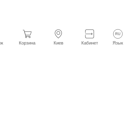
енцикловир крем 1% туба 2 г
RU
Язык
ок
Корзина
Киев
Кабинет