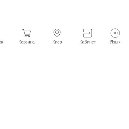
С табл. 0,5 г №20 (10х2)
RU
Язык
ок
Корзина
Киев
Кабинет