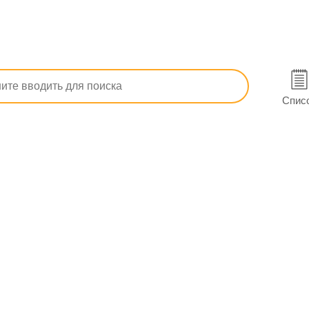
рения, наркомании
От алкогольной зависимости
Ливерия І
е
Спис