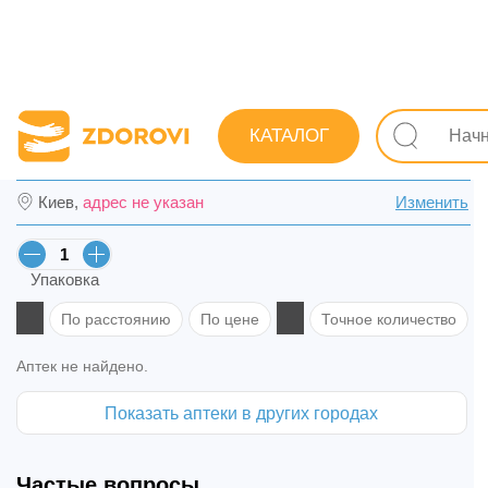
Поиск лекарств
Лекарства
От алкоголизма, табакоку
КАТАЛОГ
Ливерия ІС табл. 0,5 г №20 (10х2) в Одесс
Киев,
адрес не указан
Изменить
Упаковка
По расстоянию
По цене
Точное количество
Аптек не найдено.
Показать аптеки в других городах
Частые вопросы