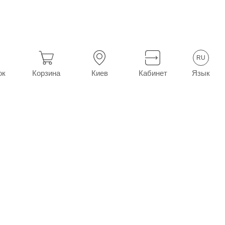
5 мг №20 (10х2)
RU
Язык
ок
Корзина
Киев
Кабинет