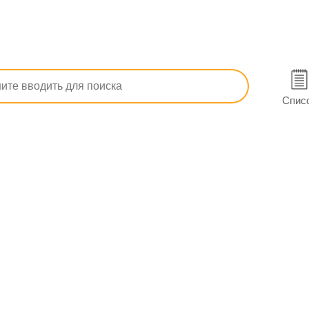
тема
Хондропротекторы
Мовиксикам ОДТ табл. дисперг. 1
 (10х2) в Виннице
Спис