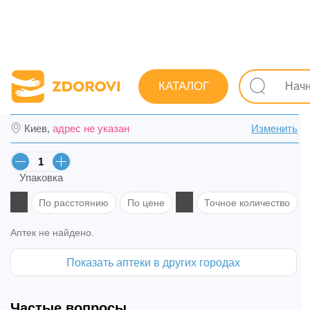
Поиск лекарств
Лекарства
Опорно-двигательная сис
КАТАЛОГ
Мовиксикам ОДТ табл. дисперг. 15 мг №20
Киев,
адрес не указан
Изменить
Упаковка
По расстоянию
По цене
Точное количество
Аптек не найдено.
Показать аптеки в других городах
Частые вопросы