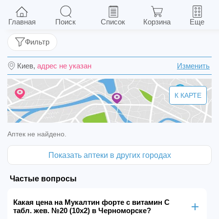
Мукалтин форте с витамин С табл. жев. №20
(10х2)
Главная
Поиск
Список
Корзина
Еще
Фильтр
Киев,
адрес не указан
Изменить
К КАРТЕ
Аптек не найдено.
Показать аптеки в других городах
Частые вопросы
Какая цена на Мукалтин форте с витамин С
табл. жев. №20 (10х2) в Черноморске?