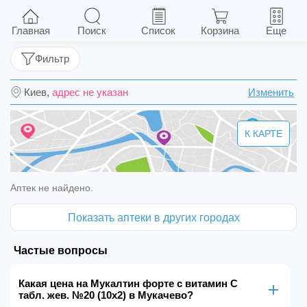
Мукалтин форте с витамин С табл. жев. №20
(10х2)
Главная
Поиск
Список
Корзина
Еще
Фильтр
Киев,
адрес не указан
Изменить
К КАРТЕ
Аптек не найдено.
Показать аптеки в других городах
Частые вопросы
Какая цена на Мукалтин форте с витамин С
табл. жев. №20 (10х2) в Мукачево?