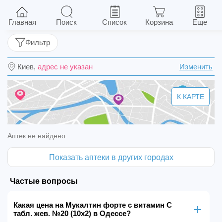
Мукалтин форте с витамин С табл. жев. №20
(10х2)
Главная
Поиск
Список
Корзина
Еще
Фильтр
Киев,
адрес не указан
Изменить
К КАРТЕ
Аптек не найдено.
Показать аптеки в других городах
Частые вопросы
Какая цена на Мукалтин форте с витамин С
табл. жев. №20 (10х2) в Одессе?