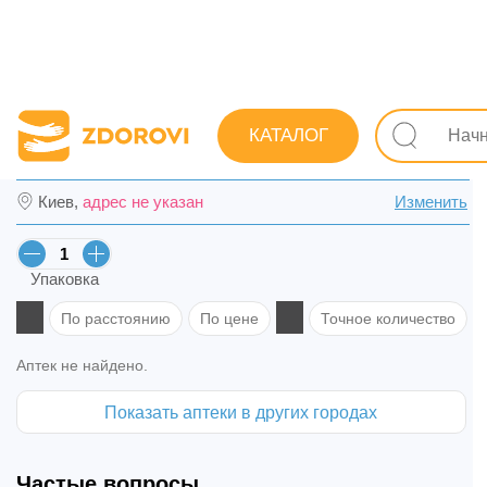
Поиск лекарств
Лекарства
Противопростудные (грип
КАТАЛОГ
Мукалтин форте с витамин С табл. жев. №
Киев,
адрес не указан
Изменить
Упаковка
По расстоянию
По цене
Точное количество
Аптек не найдено.
Показать аптеки в других городах
Частые вопросы