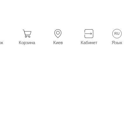
 №20 (10х2)
RU
Язык
ок
Корзина
Киев
Кабинет