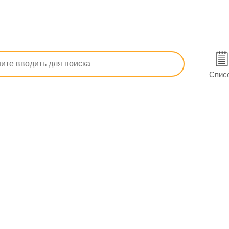
п, ОРЗ)
От кашля
Мукалтин форте с витамин С табл. жев.
20 (10х2) в Первомайске
Спис