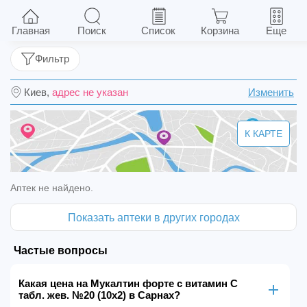
Мукалтин форте с витамин С табл. жев. №20
(10х2)
Главная
Поиск
Список
Корзина
Еще
Фильтр
Киев,
адрес не указан
Изменить
К КАРТЕ
Аптек не найдено.
Показать аптеки в других городах
Частые вопросы
Какая цена на Мукалтин форте с витамин С
табл. жев. №20 (10х2) в Сарнах?