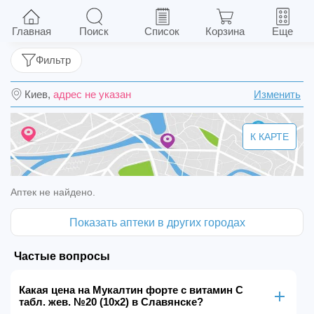
Мукалтин форте с витамин С табл. жев. №20
(10х2)
Главная
Поиск
Список
Корзина
Еще
Фильтр
Киев,
адрес не указан
Изменить
К КАРТЕ
Аптек не найдено.
Показать аптеки в других городах
Частые вопросы
Какая цена на Мукалтин форте с витамин С
табл. жев. №20 (10х2) в Славянске?