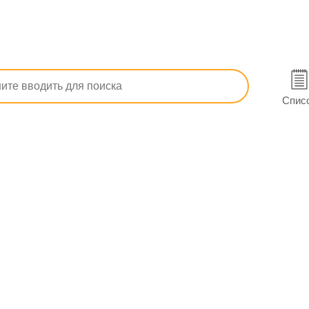
п, ОРЗ)
От кашля
Мукалтин форте с витамин С табл. жев.
20 (10х2) в Вишневом
Спис