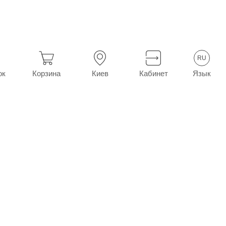
 №20 (10х2)
RU
Язык
ок
Корзина
Киев
Кабинет