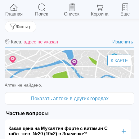
Мукалтин форте с витамин С табл. жев. №20
(10х2)
Главная
Поиск
Список
Корзина
Еще
Фильтр
Киев,
адрес не указан
Изменить
К КАРТЕ
Аптек не найдено.
Показать аптеки в других городах
Частые вопросы
Какая цена на Мукалтин форте с витамин С
табл. жев. №20 (10х2) в Знаменке?