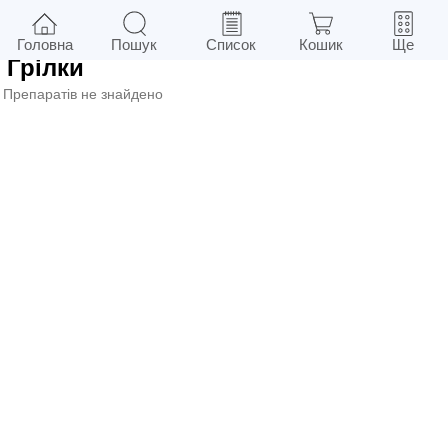
0
у м.
Київ
Фільтри
Головна
Пошук
Список
Кошик
Ще
Грілки
Препаратів не знайдено