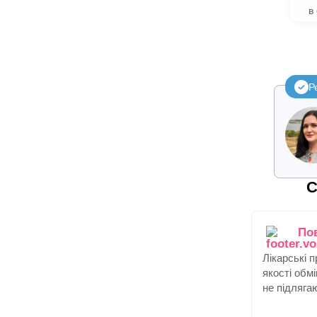
в
Р
С
По
Лікарські 
якості обм
не підляга