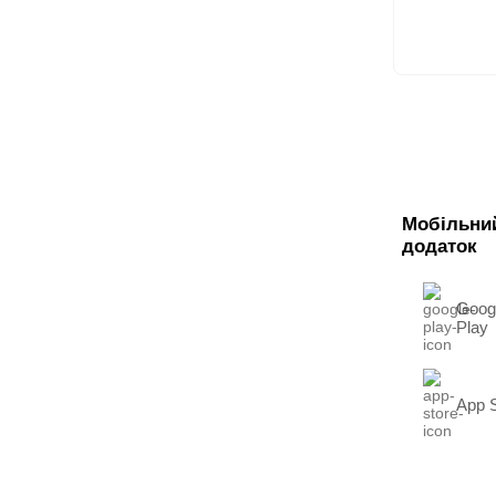
Мобільни
додаток
Goog
Play
App 