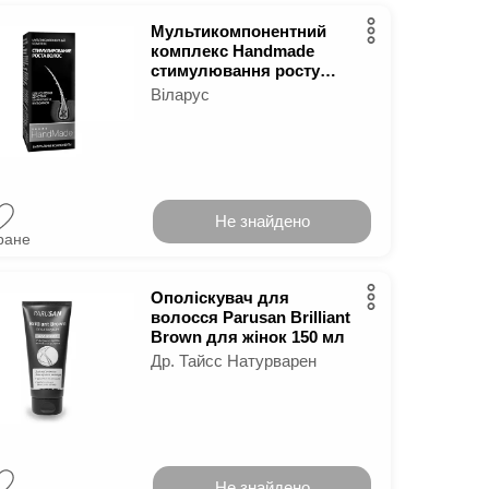
Мультикомпонентний
комплекс Handmade
стимулювання росту
волосся 5 мл
Віларус
Не знайдено
ране
Ополіскувач для
волосся Parusan Brilliant
Brown для жінок 150 мл
Др. Тайсс Натурварен
Не знайдено