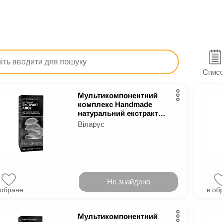
Краса та догляд
Догляд за шкірою голови і волоссям
ні засоби для волосся
Спис
Мультикомпонентний
комплекс Handmade
натуральний екстракт
алое 5 мл
Віларус
Не знайдено
 обране
в об
Мультикомпонентний