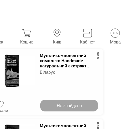
Комплексні засоби для волосся
34
у м.
Київ
UA
Мова
ок
Кошик
Київ
Кабінет
Мультикомпонентний
комплекс Handmade
натуральний екстракт
кропиви 5 мл
Віларус
Не знайдено
ране
Мультикомпонентний