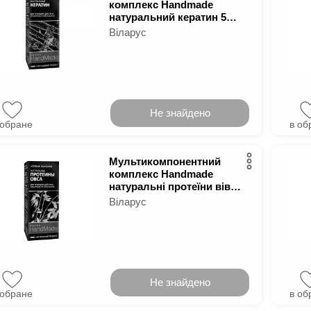
комплекс Handmade
натуральний кератин 5
мл
Віларус
Не знайдено
 обране
в об
Мультикомпонентний
комплекс Handmade
натуральні протеїни вівса
5 мл
Віларус
Не знайдено
 обране
в об