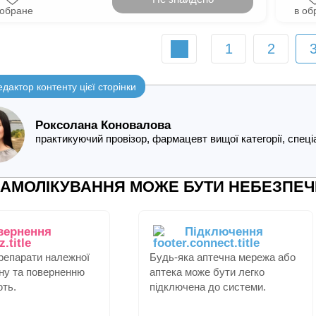
 обране
в об
1
2
едактор контенту цієї сторінки
Роксолана Коновалова
практикуючий провізор, фармацевт вищої категорії, спе
АМОЛІКУВАННЯ МОЖЕ БУТИ НЕБЕЗПЕЧ
вернення
Підключення
препарати належної
Будь-яка аптечна мережа або
іну та поверненню
аптека може бути легко
ють.
підключена до системи.