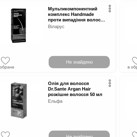
Мультикомпонентний
комплекс Handmade
проти випадіння волосся
5 мл
Віларус
Не знайдено
 обране
в об
Олія для волосся
Dr.Sante Argan Hair
розкішне волосся 50 мл
Ельфа
Не знайдено