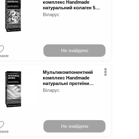
комплекс Handmade
натуральний колаген 5
мл
Віларус
Не знайдено
ране
Мультикомпонентний
комплекс Handmade
натуральні протеїни
шовку 5 мл
Віларус
Не знайдено
ране