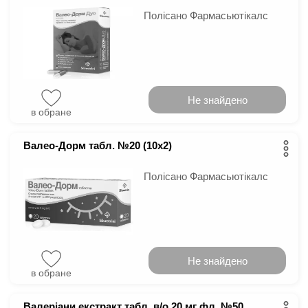
Полісано Фармасьютікалс
Не знайдено
в обране
Валео-Дорм табл. №20 (10х2)
Полісано Фармасьютікалс
Не знайдено
в обране
Валеріани екстракт табл. в/о 20 мг фл. №50