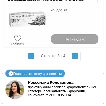
БіоЗдраВіт
Не знайдено
в обране
Сторінка 3 з 4
Редактор контенту цієї сторінки
Роксолана Коновалова
практикуючий провізор, фармацевт вищої
категорії, спеціальність - фармація,
консультант ZDOROVI.UA