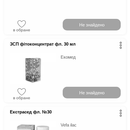
Не знайдено
в обране
ЗСП фітоконцентрат фл. 30 мл
Екомед
Не знайдено
в обране
Екстрасед фл. №30
Vefa ilac