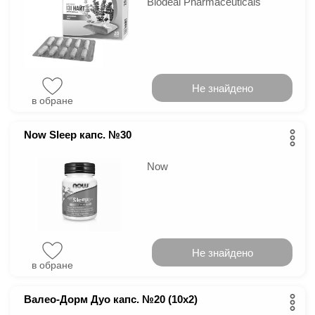
Biodeal Pharmaceuticals
Не знайдено
в обране
Now Sleep капс. №30
Now
Не знайдено
в обране
Валео-Дорм Дуо капс. №20 (10х2)