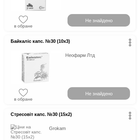
Не знайдено
в обране
Байкаліс капс. №30 (10х3)
Неофарм Лтд
Не знайдено
в обране
Стресовіт капс. №30 (15х2)
Grokam