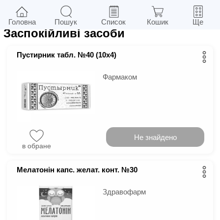
45
у м.
Київ
Фільтри
Головна
Пошук
Список
Кошик
Ще
Заспокійливі засоби
Пустирник табл. №40 (10х4)
Фармаком
Не знайдено
в обране
Мелатонін капс. желат. конт. №30
Здравофарм