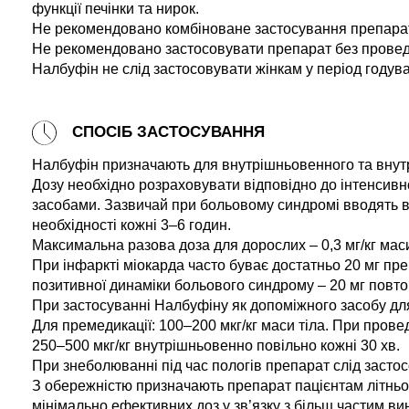
функції печінки та нирок.
Не рекомендовано комбіноване застосування препарат
Не рекомендовано застосовувати препарат без проведе
Налбуфін не слід застосовувати жінкам у період годува
СПОСІБ ЗАСТОСУВАННЯ
Налбуфін призначають для внутрішньовенного та внут
Дозу необхідно розраховувати відповідно до інтенсивн
засобами. Зазвичай при больовому синдромі вводять вн
необхідності кожні 3–6 годин.
Максимальна разова доза для дорослих – 0,3 мг/кг маси 
При інфаркті міокарда часто буває достатньо 20 мг преп
позитивної динаміки больового синдрому – 20 мг повтор
При застосуванні Налбуфіну як допоміжного засобу для 
Для премедикації: 100–200 мкг/кг маси тіла. При прове
250–500 мкг/кг внутрішньовенно повільно кожні 30 хв.
При знеболюванні під час пологів препарат слід застос
З обережністю призначають препарат пацієнтам літнього
мінімально ефективних доз у зв’язку з більш частим ви