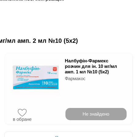
мг/мл амп. 2 мл №10 (5х2)
Налбуфін-Фармекс
розчин для ін. 10 мг/мл
амп. 1 мл №10 (5х2)
Фармакос
Не знайдено
в обране