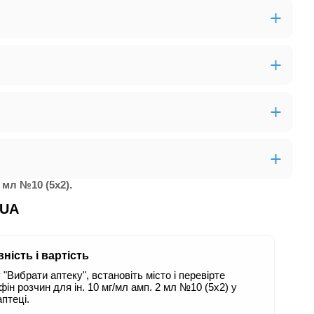
 мл №10 (5х2).
.UA
ність і вартість
 "Вибрати аптеку", встановіть місто і перевірте
ін розчин для ін. 10 мг/мл амп. 2 мл №10 (5х2) у
аптеці.