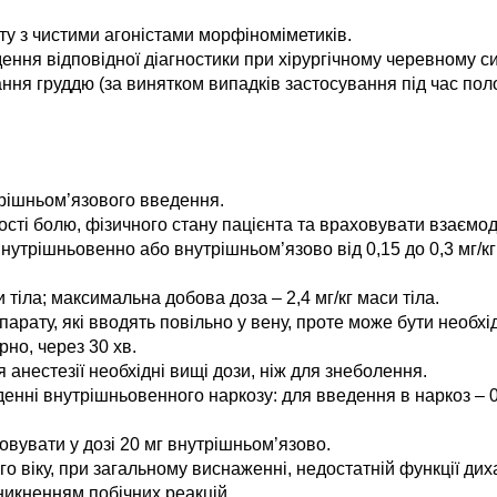
у з чистими агоністами морфіноміметиків.
ння відповідної діагностики при хірургічному черевному си
ння груддю (за винятком випадків застосування під час поло
рішньом’язового введення.
ості болю, фізичного стану пацієнта та враховувати взаєм
утрішньовенно або внутрішньом’язово від 0,15 до 0,3 мг/кг 
тіла; максимальна добова доза – 2,4 мг/кг маси тіла.
арату, які вводять повільно у вену, проте може бути необхід
но, через 30 хв.
анестезії необхідні вищі дози, ніж для знеболення.
денні внутрішньовенного наркозу: для введення в наркоз – 0,
овувати у дозі 20 мг внутрішньом’язово.
 віку, при загальному виснаженні, недостатній функції диха
никненням побічних реакцій.