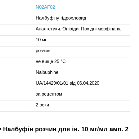
N02AF02
Налбуфіну гідрохлорид
Аналгетики. Опіоїди. Похідні морфінану.
10 мг
розчин
не вище 25 °С
Nalbuphine
UA/14429/01/01 від 06.04.2020
за рецептом
2 роки
Налбуфін розчин для ін. 10 мг/мл амп. 2