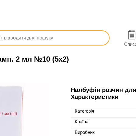
тичні
Болезаспокійливі
Налбуфін
Спис
амп. 2 мл №10 (5х2)
Налбуфін розчин для 
Характеристики
Категорія
Країна
Виробник