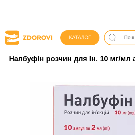
Пошук ліків
Ліки
Знеболювальні та спазмолі
КАТАЛОГ
Налбуфін розчин для ін. 10 мг/мл 