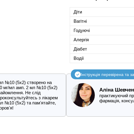
Діти
Вагітні
Годуючі
Алергія
Діабет
Водії
Інструкція перевірена та 
мл №10 (5х2) створено на
10 мг/мл амп. 2 мл №10 (5х2)
Аліна Шевчен
найомлення. Не слід
практикуючий про
Проконсультуйтесь з лікарем
фармація, конс
мл №10 (5х2) та памʼятайте,
ровʼя!