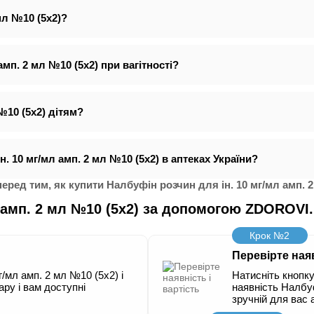
мл №10 (5х2)?
мп. 2 мл №10 (5х2) при вагітності?
№10 (5х2) дітям?
. 10 мг/мл амп. 2 мл №10 (5х2) в аптеках України?
ред тим, як купити Налбуфін розчин для ін. 10 мг/мл амп. 2
л амп. 2 мл №10 (5х2) за допомогою ZDOROVI
Крок №2
Перевірте наяв
/мл амп. 2 мл №10 (5х2) і
Натисніть кнопку
ару і вам доступні
наявність Налбуф
зручній для вас 