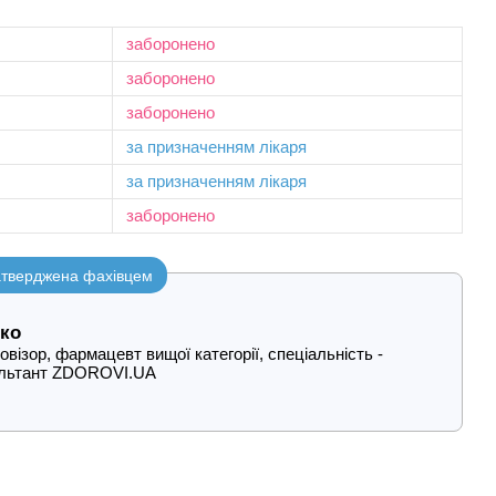
заборонено
заборонено
заборонено
за призначенням лікаря
за призначенням лікаря
заборонено
затверджена фахівцем
ко
візор, фармацевт вищої категорії, спеціальність -
ультант ZDOROVI.UA