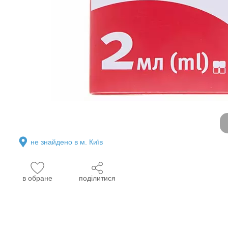
не знайдено в м. Київ
в обране
поділитися