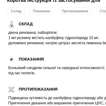
Коротка інструкція із застосування для
Склад
Показання
Протипоказання
Спо
СКЛАД
діюча речовина: nalbuphine;
1 мл розчину містить налбуфіну гідрохлориду 10 мг;
допоміжні речовини: натрію цитрат, кислота лимонна бе
ПОКАЗАННЯ
Больовий синдром сильної та середньої інтенсивності; 
під час пологів.
ПРОТИПОКАЗАННЯ
Підвищена чутливість до налбуфіну гідрохлориду або до
Пригнічення дихання або виражене пригнічення ЦНС, п