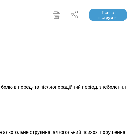
Повна
інструкція
я болю в перед- та післяопераційний період, знеболення
е алкогольне отруєння, алкогольний психоз, порушення