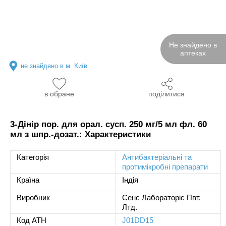
Не знайдено в
аптеках
не знайдено в м. Київ
в обране
поділитися
3-Дінір пор. для орал. сусп. 250 мг/5 мл фл. 60
мл з шпр.-дозат.: Характеристики
Категорія
Антибактеріальні та
протимікробні препарати
Країна
Індія
Виробник
Сенс Лабораторіс Пвт.
Лтд.
Код ATH
J01DD15