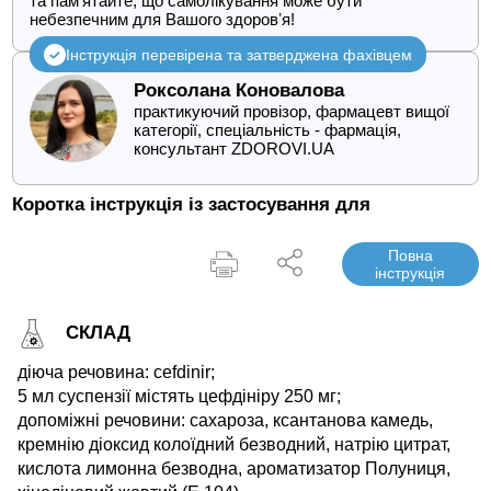
та памʼятайте, що самолікування може бути
небезпечним для Вашого здоровʼя!
Інструкція перевірена та затверджена фахівцем
Роксолана Коновалова
практикуючий провізор, фармацевт вищої
категорії, спеціальність - фармація,
консультант ZDOROVI.UA
Коротка інструкція із застосування для
Повна
інструкція
СКЛАД
діюча речовина: cefdinir;
5 мл суспензії містять цефдініру 250 мг;
допоміжні речовини: сахароза, ксантанова камедь,
кремнію діоксид колоїдний безводний, натрію цитрат,
кислота лимонна безводна, ароматизатор Полуниця,