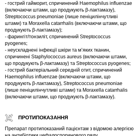
- гострий гайморит, спричинений Haemophilus influenzae
(включаючи штами, що продукують β-лактамазу),
Streptococcus pneumoniae (лише пеніцилінчутливі
штами) та Moraxella catarrhalis (включаючи штами, що
продукують β-лактамазу);
- фарингіт/тонзиліт, спричинений Streptococcus
pyogenes;
- неускладнені інфекції шкіри та м’яких тканин,
спричинені Staphylococcus aureus (включаючи штами,
що продукують β-лактамазу) та Streptococcus pyogenes;
- гострий бактеріальний середній отит, спричинений
Haemophilus influenzae (включаючи штами, що
продукують β-лактамазу), Streptococcus pneumoniae
(лише пеніцилінчутливі штами) та Moraxella catarrhalis
(включаючи штами, що продукують β-лактамазу).
ПРОТИПОКАЗАННЯ
Препарат протипоказаний пацієнтам з відомою алергією
на антибіотики цефалоспоринового ряду.