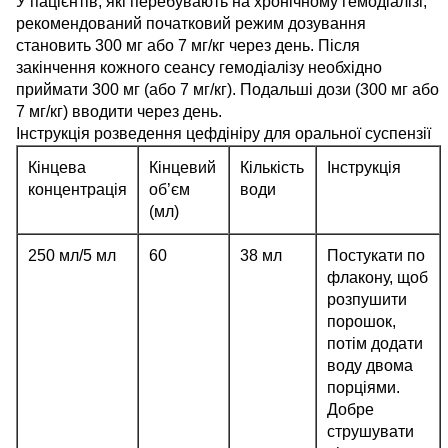
У пацієнтів, які перебувають на хронічному гемодіалізі,
рекомендований початковий режим дозування
становить 300 мг або 7 мг/кг через день. Після
закінчення кожного сеансу гемодіалізу необхідно
приймати 300 мг (або 7 мг/кг). Подальші дози (300 мг або
7 мг/кг) вводити через день.
Інструкція розведення цефдініру для оральної суспензії
Кінцева
Кінцевий
Кількість
Інструкція
концентрація
об’єм
води
(мл)
250 мл/5 мл
60
38 мл
Постукати по
флакону, щоб
розпушити
порошок,
потім додати
воду двома
порціями.
Добре
струшувати