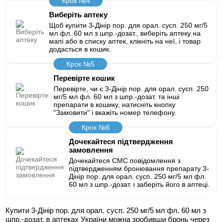
Крок №4
Виберіть аптеку
Щоб купити 3-Дінір пор. для орал. сусп. 250 мг/5
мл фл. 60 мл з шпр.-дозат., виберіть аптеку на
мапі або в списку аптек, клікніть на неї, і товар
додасться в кошик.
Крок №5
Перевірте кошик
Перевірте, чи є 3-Дінір пор. для орал. сусп. 250
мг/5 мл фл. 60 мл з шпр.-дозат. та інші
препарати в кошику, натисніть кнопку
"Замовити" і вкажіть номер телефону.
Крок №6
Дочекайтеся підтвердження
замовлення
Дочекайтеся СМС повідомлення з
підтвердженням бронювання препарату 3-
Дінір пор. для орал. сусп. 250 мг/5 мл фл.
60 мл з шпр.-дозат. і заберіть його в аптеці.
Купити 3-Дінір пор. для орал. сусп. 250 мг/5 мл фл. 60 мл з
шпр.-дозат. в аптеках України можна зробивши бронь через