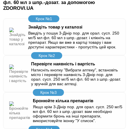
фл. 60 мл з шпр.-дозат. за допомогою
ZDOROVI.UA
Крок №1
Знайдіть товар у каталозі
Введіть у пошук 3-Дінір пор. для орал. сусп. 250
мг/5 мл фл. 60 мл з шпр.-дозат. і клікніть на
препарат. Якщо ви вже в картці товару і вам
доступні характеристики - пропустіть цей крок.
Крок №2
Перевірте наявність і вартість
Натисніть кнопку "Вибрати аптеку", встановіть
місто і перевірте наявність 3-Дінір пор. для
орал. сусп. 250 мг/5 мл фл. 60 мл з шпр.-дозат.
у зручній для вас аптеці.
Крок №3
Бронюйте кілька препаратів
Якщо крім 3-Дінір пор. для орал. сусп. 250 мг/5
мл фл. 60 мл з шпр.-дозат. вам необхідно
оформити бронь на інші препарати,
використовуйте іконку "У список".