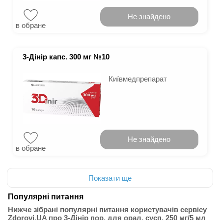
Не знайдено
в обране
3-Дінір капс. 300 мг №10
Київмедпрепарат
Не знайдено
в обране
Показати ще
Популярні питання
Нижче зібрані популярні питання користувачів сервісу
Zdorovi.UA про 3-Дінір пор. для орал. сусп. 250 мг/5 мл