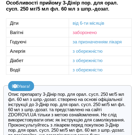
Особливості прийому 3-Дінір пор. для орал.
сусп. 250 мг/5 мл фл. 60 мл з шпр.-дозат.
Діти
від 6-ти місяців
Вагітні
заборонено
Годуючі
за призначенням лікаря
Алергія
з обережністю
Діабет
з обережністю
Водії
з обережністю
Увага!
Опис препарату 3-Дінір пор. для орал. сусп. 250 мг/5 мл
фл. 60 мл з шпр.-дозат. створено на основі офіціальної
інструкції до 3-Дінір пор. для орал. сусп. 250 мг/5 мл фл.
60 мл з шпр.-дозат. та представлено на сайті
ZDOROVI.UA тільки з метою ознайомлення. Не слід
використовувати опис як інструкцію для самолікування.
Проконсультуйтесь з лікарем перед покупкою 3-Дінір
пор. для орал. сусп. 250 мг/5 мл фл. 60 мл з шпр.-дозат.