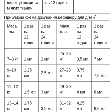
інфекції шкіри та
на 12 годин
м’яких тканин
*
Приблизна схема дозування цефдініру для дітей
Маса
1 раз
1 раз
Маса
1 раз
1 раз
тіла
на
на
тіла
на
на
12
24
12
24
годин
години
годин
години
25–26
7–8 кг
1 мл
2 мл
кг
3,5 мл
7 мл
9–10
1,25
27–28
3,75
2,5 мл
кг
мл
кг
мл
7,5 мл
11–12
29–30
кг
1,5 мл
3 мл
кг
4 мл
8 мл
13–14
1,75
31–32
4,25
кг
мл
3,5 мл
кг
мл
8,5 мл