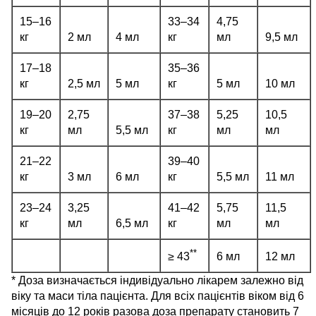
15–16
33–34
4,75
кг
2 мл
4 мл
кг
мл
9,5 мл
17–18
35–36
кг
2,5 мл
5 мл
кг
5 мл
10 мл
19–20
2,75
37–38
5,25
10,5
кг
мл
5,5 мл
кг
мл
мл
21–22
39–40
кг
3 мл
6 мл
кг
5,5 мл
11 мл
23–24
3,25
41–42
5,75
11,5
кг
мл
6,5 мл
кг
мл
мл
**
6 мл
12 мл
≥ 43
* Доза визначається індивідуально лікарем залежно від
віку та маси тіла пацієнта. Для всіх пацієнтів віком від 6
місяців до 12 років разова доза препарату становить 7