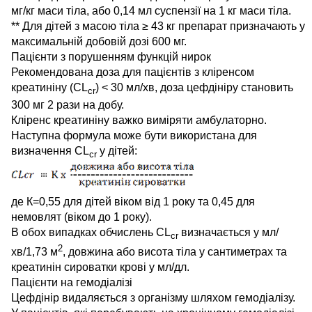
мг/кг маси тіла, або 0,14 мл суспензії на 1 кг маси тіла.
** Для дітей з масою тіла ≥ 43 кг препарат призначають у
максимальній добовій дозі 600 мг.
Пацієнти з порушенням функцій нирок
Рекомендована доза для пацієнтів з кліренсом
креатиніну (СL
) < 30 мл/хв, доза цефдініру становить
cr
300 мг 2 рази на добу.
Кліренс креатиніну важко виміряти амбулаторно.
Наступна формула може бути використана для
визначення СL
у дітей:
cr
де К=0,55 для дітей віком від 1 року та 0,45 для
немовлят (віком до 1 року).
В обох випадках обчислень СL
визначається у мл/
cr
2
хв/1,73 м
, довжина або висота тіла у сантиметрах та
креатинін сироватки крові у мл/дл.
Пацієнти на гемодіалізі
Цефдінір видаляється з організму шляхом гемодіалізу.