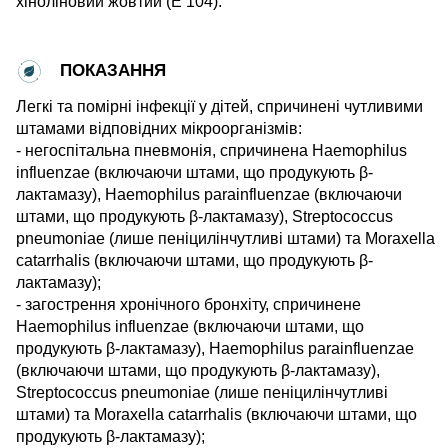
хіноліновий жовтий (Е 104).
ПОКАЗАННЯ
Легкі та помірні інфекції у дітей, спричинені чутливими
штамами відповідних мікроорганізмів:
- негоспітальна пневмонія, спричинена Haemophilus
influenzae (включаючи штами, що продукують β-
лактамазу), Haemophilus parainfluenzae (включаючи
штами, що продукують β-лактамазу), Streptococcus
pneumoniae (лише пеніцилінчутливі штами) та Moraxella
catarrhalis (включаючи штами, що продукують β-
лактамазу);
- загострення хронічного бронхіту, спричинене
Haemophilus influenzae (включаючи штами, що
продукують β-лактамазу), Haemophilus parainfluenzae
(включаючи штами, що продукують β-лактамазу),
Streptococcus pneumoniae (лише пеніцилінчутливі
штами) та Moraxella catarrhalis (включаючи штами, що
продукують β-лактамазу);