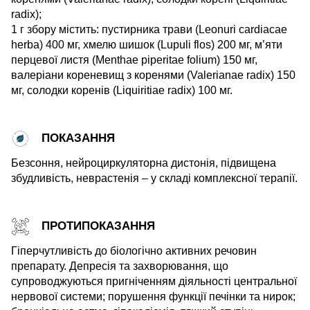
radix);
1 г збору містить: пустирника трави (Leonuri cardiacae
herba) 400 мг, хмелю шишок (Lupuli flos) 200 мг, м’яти
перцевої листя (Menthae piperitae folium) 150 мг,
валеріани кореневищ з коренями (Valerianae radix) 150
мг, солодки коренів (Liquiritiae radix) 100 мг.
ПОКАЗАННЯ
Безсоння, нейроциркуляторна дистонія, підвищена
збудливість, неврастенія – у складі комплексної терапії.
ПРОТИПОКАЗАННЯ
Гіперчутливість до біологічно активних речовин
препарату. Депресія та захворювання, що
супроводжуються пригніченням діяльності центральної
нервової системи; порушення функції печінки та нирок;