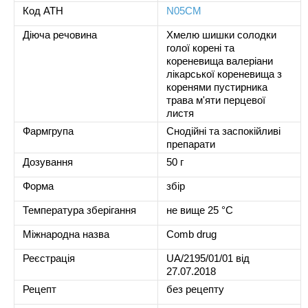
Код ATH
N05CM
Діюча речовина
Хмелю шишки солодки
голої корені та
кореневища валеріани
лікарської кореневища з
коренями пустирника
трава м'яти перцевої
листя
Фармгрупа
Снодійні та заспокійливі
препарати
Дозування
50 г
Форма
збір
Температура зберігання
не вище 25 °С
Міжнародна назва
Comb drug
Реєстрація
UA/2195/01/01 від
27.07.2018
Рецепт
без рецепту