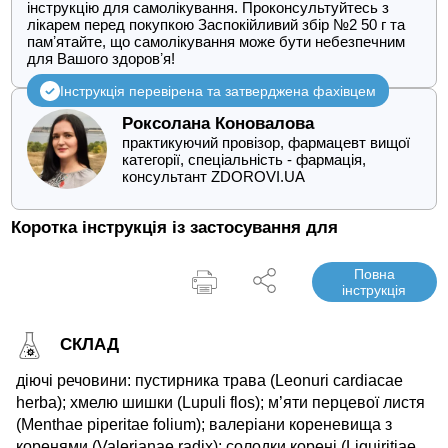
інструкцію для самолікування. Проконсультуйтесь з
лікарем перед покупкою Заспокійливий збір №2 50 г та
памʼятайте, що самолікування може бути небезпечним
для Вашого здоровʼя!
Інструкція перевірена та затверджена фахівцем
Роксолана Коновалова
практикуючий провізор, фармацевт вищої
категорії, спеціальність - фармація,
консультант ZDOROVI.UA
Коротка інструкція із застосування для
Повна
інструкція
СКЛАД
діючі речовини: пустирника трава (Leonuri cardiacae
herba); хмелю шишки (Lupuli flos); м’яти перцевої листя
(Menthae piperitae folium); валеріани кореневища з
коренями (Valerianae radix); солодки корені (Liquiritiae