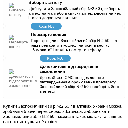
Виберіть аптеку
Щоб купити Заспокійливий збір №2 50 г, виберіть
аптеку на мапі або в списку аптек, клікніть на неї,
і товар додасться в кошик.
Крок №5
Перевірте кошик
Перевірте, чи є Заспокійливий збір №2 50 г та
інші препарати в кошику, натисніть кнопку
"Замовити" і вкажіть номер телефону.
Крок №6
Дочекайтеся підтвердження
замовлення
Дочекайтеся СМС повідомлення з
підтвердженням бронювання препарату
Заспокійливий збір №2 50 г і заберіть його
в аптеці.
Купити Заспокійливий збір №2 50 г в аптеках України можна
зробивши бронь через сервіс zdorovi.ua. Забронювати
Заспокійливий збір №2 50 г можна в таких містах:
та в інших
населених пунктах України.