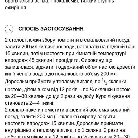
бронхіальна астма, гіпокаліємія, тяжкий ступінь
ожиріння.
СПОСІБ ЗАСТОСУВАННЯ
2 столові ложки збору помістити в емальований посуд,
залити 200 мл кип’яченої води, нагрівати на водяній бані
15 хвилин, потім настояти при кімнатній температурі
впродовж 45 хвилин і процідити. Сировину, що
залишилася, віджати, і одержаний об’єм настою довести
кип’яченою водою до початкового об’єму 200 мл.
1
Дорослим приймати у теплому вигляді по
/
склянки
3
настою, дітям віком від 12 років – по ¼ склянки настою
за 20—30 хвилин до їди 2 рази на добу. Курс лікування
становить 2—4 тижні.
2 фільтр-пакети помістити в скляний або емальований
посуд, залити 200 мл (1 склянка) окропу, закрити і
настояти впродовж 15 хвилин. Дорослим приймати
внутрішньо в теплому вигляді по 1 склянці 2 рази на
добу, дітям віком від 12 років – по ½ склянки за 20—30