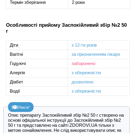
Термін зберігання
2 роки
Особливості прийому Заспокійливий збір №2 50
г
Діти
з 12-ти років
Вагітні
за призначенням лікаря
Годуючі
заборонено
Алергія
з обережністю
Діабет
дозволено
Водії
з обережністю
Увага!
Опис препарату Заспокійливий збір №2 50 г створено на
основі офіціальної інструкції до Заспокійливий збір №2
50 г та представлено на сайті ZDOROVI.UA тільки з
метою ознайомлення. Не слід використовувати опис як