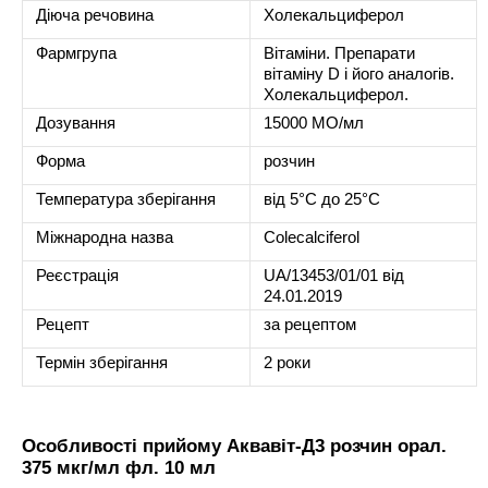
Діюча речовина
Холекальциферол
Фармгрупа
Вітаміни. Препарати
вітаміну D і його аналогів.
Холекальциферол.
Дозування
15000 МО/мл
Форма
розчин
Температура зберігання
від 5°C до 25°C
Міжнародна назва
Colecalciferol
Реєстрація
UA/13453/01/01 від
24.01.2019
Рецепт
за рецептом
Термін зберігання
2 роки
Особливості прийому Аквавіт-Д3 розчин орал.
375 мкг/мл фл. 10 мл