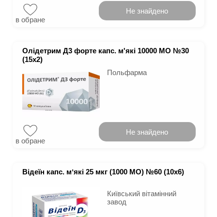
Не знайдено
в обране
Олідетрим Д3 форте капс. м'які 10000 МО №30
(15х2)
Польфарма
Не знайдено
в обране
Відеїн капс. мʼякі 25 мкг (1000 МО) №60 (10х6)
Київський вітамінний
завод