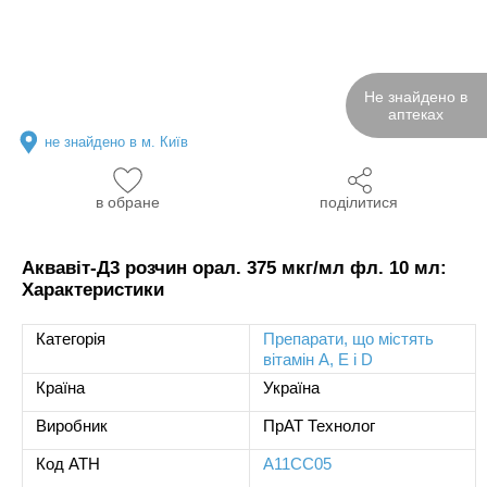
Не знайдено в
аптеках
не знайдено в м. Київ
в обране
поділитися
Аквавіт-Д3 розчин орал. 375 мкг/мл фл. 10 мл:
Характеристики
Категорія
Препарати, що містять
вітамін A, E і D
Країна
Україна
Виробник
ПрАТ Технолог
Код ATH
A11CC05