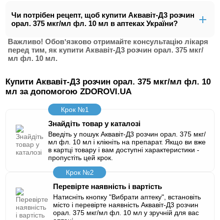
Чи потрібен рецепт, щоб купити Аквавіт-Д3 розчин
орал. 375 мкг/мл фл. 10 мл в аптеках України?
Важливо! Обовʼязково отримайте консультацію лікаря
перед тим, як купити Аквавіт-Д3 розчин орал. 375 мкг/
мл фл. 10 мл.
Купити Аквавіт-Д3 розчин орал. 375 мкг/мл фл. 10
мл за допомогою ZDOROVI.UA
Крок №1
Знайдіть товар у каталозі
Введіть у пошук Аквавіт-Д3 розчин орал. 375 мкг/
мл фл. 10 мл і клікніть на препарат. Якщо ви вже
в картці товару і вам доступні характеристики -
пропустіть цей крок.
Крок №2
Перевірте наявність і вартість
Натисніть кнопку "Вибрати аптеку", встановіть
місто і перевірте наявність Аквавіт-Д3 розчин
орал. 375 мкг/мл фл. 10 мл у зручній для вас