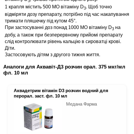
3
1 крапля містить 500 МО вітаміну D
. Щоб точно
3
відміряти дозу препарату, потрібно під час накапування
тримати пляшечку під кутом 45°.
При застосуванні доз понад 1000 МО вітаміну D
на
3
добу, а також при безперервному прийомі препарату
слід контролювати рівень кальцію в сироватці крові.
Діти.
Застосовують дітям з другого тижня життя.
Аналоги для Аквавіт-Д3 розчин орал. 375 мкг/мл
фл. 10 мл
Аквадетрим вітамін D3 розчин водний для
перорал. заст. фл. 10 мл
Медана Фарма