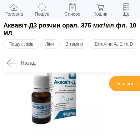
Головна
Пошук
Список
Кошик
Ще
Аквавіт-Д3 розчин орал. 375 мкг/мл фл. 10
мл
Пошук ліків
Ліки
Вітаміни
Вітаміни A, E та D
Назад
Інструкція
Аналоги