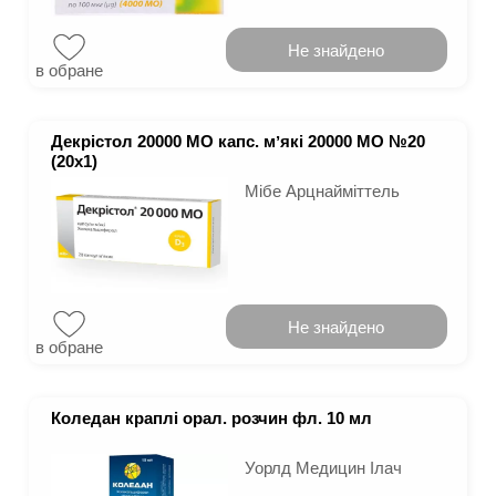
Не знайдено
в обране
Декрістол 20000 МО капс. мʼякі 20000 МО №20
(20х1)
Мібе Арцнайміттель
Не знайдено
в обране
Коледан краплі орал. розчин фл. 10 мл
Уорлд Медицин Ілач