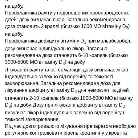
на добу.
Профілактика рахіту у недоношених новонароджених
дітей: дозу визначає лікар. Загальна рекомендована
доза становить 2 краплі (близько 1000 МО вітаміну D
)
3
на добу.
Профілактика дефіциту вітаміну D
при мальабсорбції:
3
дозу визначає індивідуально лікар. Загальна
рекомендована доза становить 6-10 крапель (близько
3000-5000 МО вітаміну D
) на добу.
3
Лікування рахіту та остеомаляції: дозу визначає лікар
індивідуально залежно від перебігу та тяжкості
захворювання. Загальна рекомендована доза для
лікування дефіциту вітаміну D
для немовлят та дітей
3
становить 2-10 крапель (близько 1000-5000 МО вітаміну
D
) на добу. Дозу при лікуванні дефіциту вітаміну D
3
3
визначає лікар індивідуально залежно від перебігу і
тяжкості захворювання.
Під час довготривалого лікування препаратом необхідно
регулярно контролювати рівень креатиніну у крові та