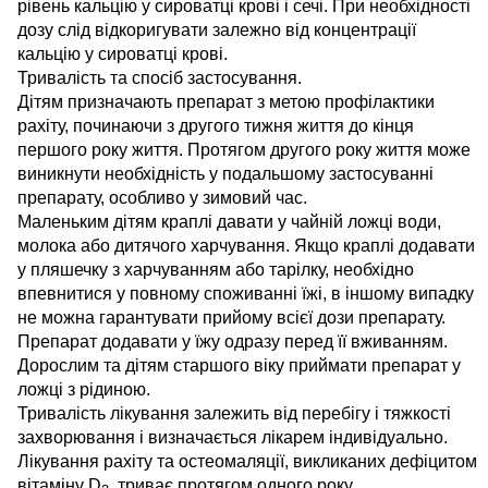
рівень кальцію у сироватці крові і сечі. При необхідності
дозу слід відкоригувати залежно від концентрації
кальцію у сироватці крові.
Тривалість та спосіб застосування.
Дітям призначають препарат з метою профілактики
рахіту, починаючи з другого тижня життя до кінця
першого року життя. Протягом другого року життя може
виникнути необхідність у подальшому застосуванні
препарату, особливо у зимовий час.
Маленьким дітям краплі давати у чайній ложці води,
молока або дитячого харчування. Якщо краплі додавати
у пляшечку з харчуванням або тарілку, необхідно
впевнитися у повному споживанні їжі, в іншому випадку
не можна гарантувати прийому всієї дози препарату.
Препарат додавати у їжу одразу перед її вживанням.
Дорослим та дітям старшого віку приймати препарат у
ложці з рідиною.
Тривалість лікування залежить від перебігу і тяжкості
захворювання і визначається лікарем індивідуально.
Лікування рахіту та остеомаляції, викликаних дефіцитом
вітаміну D
, триває протягом одного року.