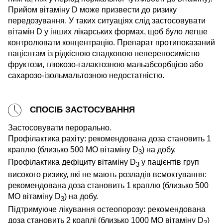
Прийом вітаміну D може призвести до ризику
передозування. У таких ситуаціях слід застосовувати
вітамін D у інших лікарських формах, щоб було легше
контролювати концентрацію. Препарат протипоказаний
пацієнтам із рідкісною спадковою непереносимістю
фруктози, глюкозо-галактозною мальабсорбцією або
сахарозо-ізольмальтозною недостатністю.
СПОСІБ ЗАСТОСУВАННЯ
Застосовувати перорально.
Профілактика рахіту: рекомендована доза становить 1
краплю (близько 500 МО вітаміну D
) на добу.
3
Профілактика дефіциту вітаміну D
у пацієнтів груп
3
високого ризику, які не мають розладів всмоктування:
рекомендована доза становить 1 краплю (близько 500
МО вітаміну D
) на добу.
3
Підтримуюче лікування остеопорозу: рекомендована
доза становить 2 краплі (близько 1000 МО вітаміну D
)
3