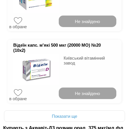
Не знайдено
в обране
Відеїн капс. м'які 500 мкг (20000 МО) №20
(10х2)
Київський вітамінний
завод
Не знайдено
в обране
Показати ще
Купують з Аквавіт-Д3 розчин орал. 375 мкг/мл фл.