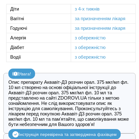
Діти
з 4-х тижнів
Вагітні
за призначенням лікаря
Годуючі
за призначенням лікаря
Алергія
з обережністю
Діабет
з обережністю
Водії
з обережністю
Увага!
Опис препарату Аквавіт-Д3 розчин орал. 375 мкг/мл фл.
10 мл створено на основі офіціальної інструкції до
Аквавіт-Д3 розчин орал. 375 мкг/мл фл. 10 мл та
представлено на сайті ZDOROVI.UA тільки з метою
ознайомлення. Не слід використовувати опис як
інструкцію для самолікування. Проконсультуйтесь з
лікарем перед покупкою Аквавіт-Д3 розчин орал. 375
мкг/мл фл. 10 мл та памʼятайте, що самолікування може
бути небезпечним для Вашого здоровʼя!
Інструкція перевірена та затверджена фахівцем