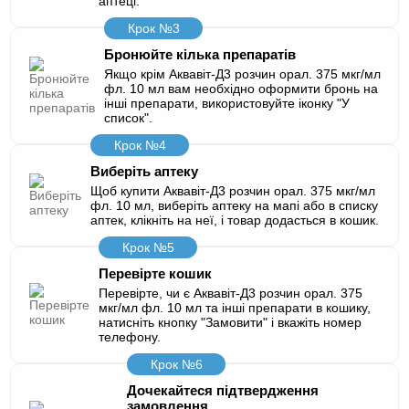
аптеці.
Крок №3
Бронюйте кілька препаратів
Якщо крім Аквавіт-Д3 розчин орал. 375 мкг/мл
фл. 10 мл вам необхідно оформити бронь на
інші препарати, використовуйте іконку "У
список".
Крок №4
Виберіть аптеку
Щоб купити Аквавіт-Д3 розчин орал. 375 мкг/мл
фл. 10 мл, виберіть аптеку на мапі або в списку
аптек, клікніть на неї, і товар додасться в кошик.
Крок №5
Перевірте кошик
Перевірте, чи є Аквавіт-Д3 розчин орал. 375
мкг/мл фл. 10 мл та інші препарати в кошику,
натисніть кнопку "Замовити" і вкажіть номер
телефону.
Крок №6
Дочекайтеся підтвердження
замовлення