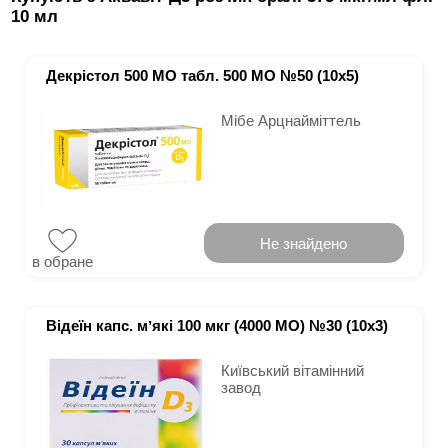
10 мл
Декрістол 500 МО табл. 500 МО №50 (10х5)
Мібе Арцнайміттель
Не знайдено
в обране
Відеїн капс. мʼякі 100 мкг (4000 МО) №30 (10х3)
Київський вітамінний
завод