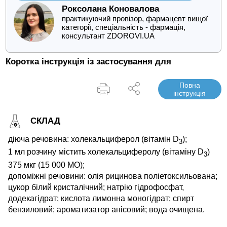
Роксолана Коновалова
практикуючий провізор, фармацевт вищої
категорії, спеціальність - фармація,
консультант ZDOROVI.UA
Коротка інструкція із застосування для
Повна
інструкція
СКЛАД
діюча речовина: холекальциферол (вітамін D
);
3
1 мл розчину містить холекальциферолу (вітаміну D
)
3
375 мкг (15 000 МО);
допоміжні речовини: олія рицинова поліетоксильована;
цукор білий кристалічний; натрію гідрофосфат,
додекагідрат; кислота лимонна моногідрат; спирт
бензиловий; ароматизатор анісовий; вода очищена.