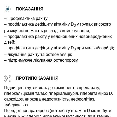
ПОКАЗАННЯ
– Профілактика рахіту;
– профілактика дефіциту вітаміну D
у групах високого
3
ризику, які не мають розладів всмоктування;
– профілактика рахіту у недоношених новонароджених
дітей;
– профілактика дефіциту вітаміну D
при мальабсорбції;
3
– лікування рахіту та остеомаляції;
– підтримуюче лікування остеопорозу.
ПРОТИПОКАЗАННЯ
Підвищена чутливість до компонентів препарату,
гіперкальціємія та/або гіперкальціурія, гіпервітаміноз D,
саркоїдоз, ниркова недостатність, нефролітіаз,
туберкульоз.
Псевдогіпопаратиреоз (потреба у вітаміні D може бути
нижча, ніж у період нормальної чутливості до вітаміну).