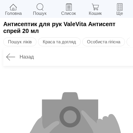
Головна
Пошук
Список
Кошик
Ще
Антисептик для рук ValeVita Антисепт
спрей 20 мл
Пошук ліків
Краса та догляд
Особиста гігієна
Назад
Опис