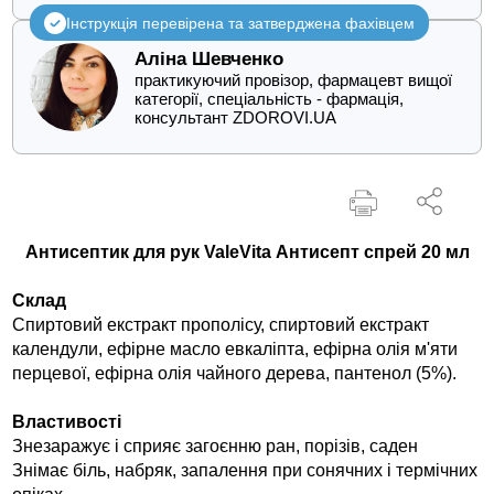
Інструкція перевірена та затверджена фахівцем
Аліна Шевченко
практикуючий провізор, фармацевт вищої
категорії, спеціальність - фармація,
консультант ZDOROVI.UA
Антисептик для рук ValeVita Антисепт спрей 20 мл
Склад
Спиртовий екстракт прополісу, спиртовий екстракт
календули, ефірне масло евкаліпта, ефірна олія м'яти
перцевої, ефірна олія чайного дерева, пантенол (5%).
Властивості
Знезаражує і сприяє загоєнню ран, порізів, саден
Знімає біль, набряк, запалення при сонячних і термічних