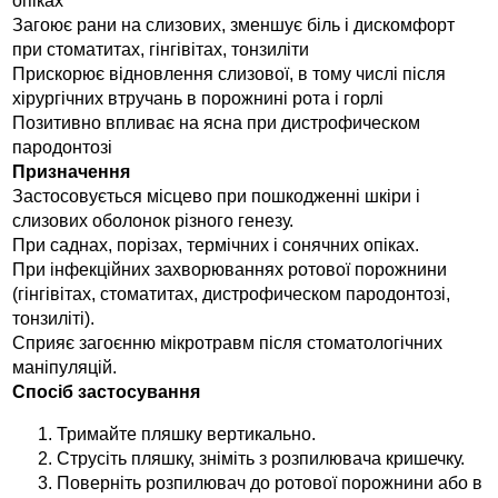
опіках
Загоює рани на слизових, зменшує біль і дискомфорт
при стоматитах, гінгівітах, тонзиліти
Прискорює відновлення слизової, в тому числі після
хірургічних втручань в порожнині рота і горлі
Позитивно впливає на ясна при дистрофическом
пародонтозі
Призначення
Застосовується місцево при пошкодженні шкіри і
слизових оболонок різного генезу.
При саднах, порізах, термічних і сонячних опіках.
При інфекційних захворюваннях ротової порожнини
(гінгівітах, стоматитах, дистрофическом пародонтозі,
тонзиліті).
Сприяє загоєнню мікротравм після стоматологічних
маніпуляцій.
Спосіб застосування
Тримайте пляшку вертикально.
Струсіть пляшку, зніміть з розпилювача кришечку.
Поверніть розпилювач до ротової порожнини або в