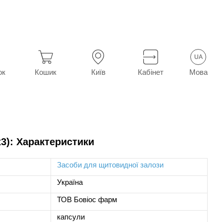
UA
Мова
ок
Кошик
Київ
Кабінет
х3): Характеристики
Засоби для щитовидної залози
Україна
ТОВ Бовіос фарм
капсули