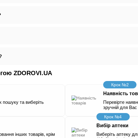
?
?
могою ZDOROVI.UA
Крок №2
Наявність тов
к пошуку та виберіть
Перевірте наявні
зручній для Вас 
Крок №4
Вибір аптеки
вання інших товарів, крім
Виберіть аптеку дл