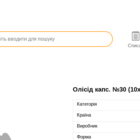
Обмін речовин
Для щитовидної залози
Олісід
Спис
Олісід капс. №30 (10
Категорія
Країна
Виробник
Форма