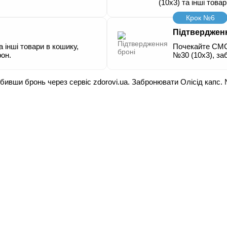
(10х3) та інші това
Крок №6
Підтверджен
а інші товари в кошику,
Почекайте СМС 
он.
№30 (10х3), за
обивши бронь через сервіс zdorovi.ua. Забронювати Олісід капс.