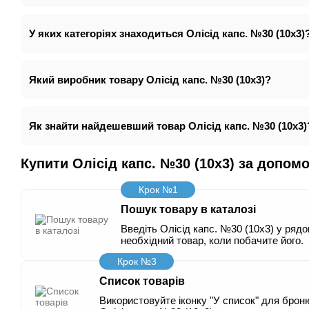
У яких категоріях знаходиться Олісід капс. №30 (10х3)
Який виробник товару Олісід капс. №30 (10х3)?
Як знайти найдешевший товар Олісід капс. №30 (10х3)
Купити Олісід капс. №30 (10х3) за допо
Крок №1
Пошук товару в каталозі
Введіть Олісід капс. №30 (10х3) у рядо
необхідний товар, коли побачите його.
Крок №3
Список товарів
Використовуйте іконку "У список" для броню