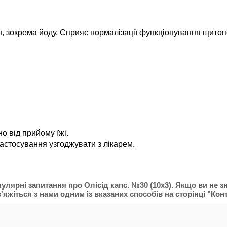
 зокрема йоду. Сприяє нормалізації функціонування щитопод
о від прийому їжі.
застосування узгоджувати з лікарем.
пулярні запитання про Олісід капс. №30 (10х3). Якщо ви не 
яжіться з нами одним із вказаних способів на сторінці "Конт