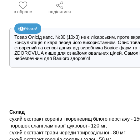
в обране
поділитися
Увага!
Товар Олісід капс. №30 (10х3) не є лікарським, проте вк
консультація лікаря перед його використанням. Опис това
створений на основі даних від виробника Бовіос фарм та 
ZDOROVI.UA лише для ознайомлювальних цілей. Самолі
небезпечним для Вашого здоров'я!
Склад
сухий екстракт коренів і кореневищ білого перстачу - 15
порошок слані ламінарії цукрової - 120 мг;
сухий екстракт трави череди трироздільної - 80 мг;
сухий екстракт коренів солодки голої - 50 мг.