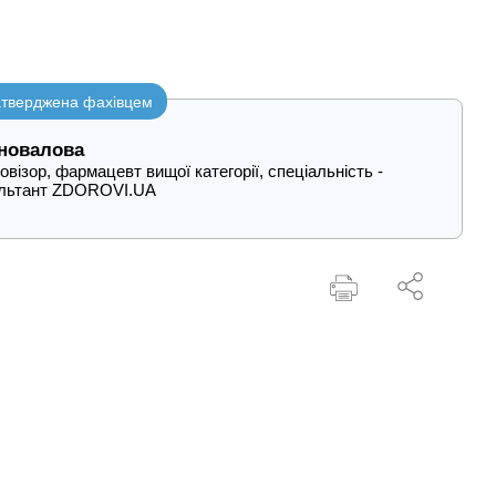
затверджена фахівцем
новалова
візор, фармацевт вищої категорії, спеціальність -
ультант ZDOROVI.UA