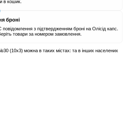
ри в кошик.
ня броні
повідомлення з підтвердженням броні на Олісід капс.
беріть товари за номером замовлення.
 №30 (10х3) можна в таких містах:
та в інших населених