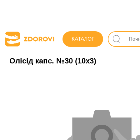
Пошук ліків
Лікувально-профілактичні засоби
КАТАЛОГ
Олісід капс. №30 (10х3)