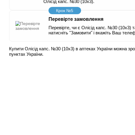
Олісід капс. №30 (10х3).
Крок №5
Перевірте замовлення
Перевірте, чи є Олісід капс. №30 (10х3) т
натисніть "Замовити" і вкажіть Ваш телеф
Купити Олісід капс. №30 (10х3) в аптеках України можна зр
пунктах України.