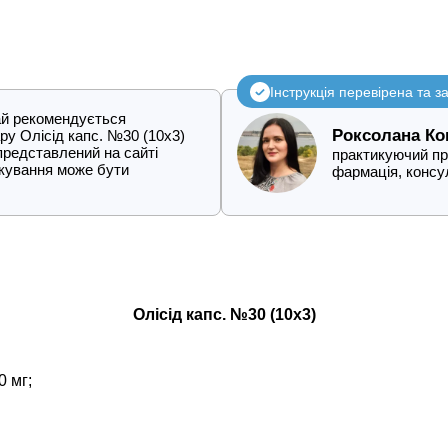
Інструкція перевірена та 
рай рекомендується
Роксолана Ко
ру Олісід капс. №30 (10х3)
представлений на сайті
практикуючий про
кування може бути
фармація, конс
Олісід капс. №30 (10х3)
0 мг;