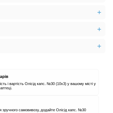
арів
сть і вартість Олісід капс. №30 (10х3) у вашому місті у
аптеці.
я зручного самовивозу, додайте Олісід капс. №30