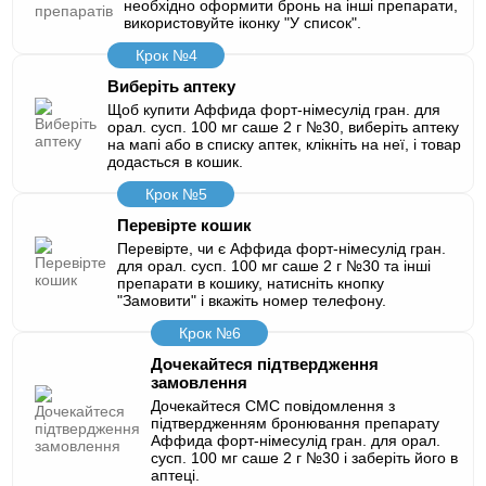
необхідно оформити бронь на інші препарати,
використовуйте іконку "У список".
Крок №4
Виберіть аптеку
Щоб купити Аффида форт-німесулід гран. для
орал. сусп. 100 мг саше 2 г №30, виберіть аптеку
на мапі або в списку аптек, клікніть на неї, і товар
додасться в кошик.
Крок №5
Перевірте кошик
Перевірте, чи є Аффида форт-німесулід гран.
для орал. сусп. 100 мг саше 2 г №30 та інші
препарати в кошику, натисніть кнопку
"Замовити" і вкажіть номер телефону.
Крок №6
Дочекайтеся підтвердження
замовлення
Дочекайтеся СМС повідомлення з
підтвердженням бронювання препарату
Аффида форт-німесулід гран. для орал.
сусп. 100 мг саше 2 г №30 і заберіть його в
аптеці.