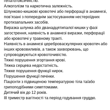
гепатотоксичністю.
Алкоголізм та наркотична залежність.
Шлунково-кишкові кровотечі або перфорації в анамнезі,
пов’язані з попереднім застосуванням нестероїдних
протизапальних засобів.
Виразка шлунка або дванадцятипалої кишки у фазі
загострення, наявність в анамнезі виразки, перфорації
або кровотечі у травному тракті.
Наявність в анамнезі цереброваскулярних кровотеч або
інших крововиливів, а також захворювань, що
супроводжуються кровоточивістю.
Тяжкі порушення згортання крові.
Тяжка серцева недостатність.
Тяжке порушення функції нирок.
Порушення функції печінки.
Пацієнти з підвищеною температурою тіла та/або
грипоподібними симптомами.
Дитячий вік до 12 років.
ІІІ триместр вагітності та період годування груддю.