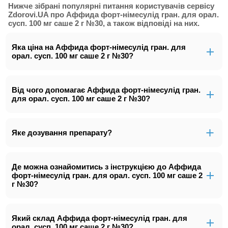
Нижче зібрані популярні питання користувачів сервісу
Zdorovi.UA про Аффида форт-німесулід гран. для орал.
сусп. 100 мг саше 2 г №30, а також відповіді на них.
Яка ціна на Аффида форт-німесулід гран. для
орал. сусп. 100 мг саше 2 г №30?
Від чого допомагає Аффида форт-німесулід гран.
для орал. сусп. 100 мг саше 2 г №30?
Яке дозування препарату?
Де можна ознайомитись з інструкцією до Аффида
форт-німесулід гран. для орал. сусп. 100 мг саше 2
г №30?
Який склад Аффида форт-німесулід гран. для
орал. сусп. 100 мг саше 2 г №30?