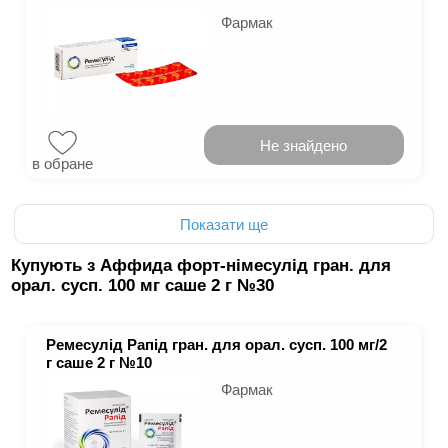
Фармак
Не знайдено
в обране
Показати ще
Купують з Аффида форт-німесулід гран. для
орал. сусп. 100 мг саше 2 г №30
Ремесулід Рапід гран. для орал. сусп. 100 мг/2
г саше 2 г №10
Фармак