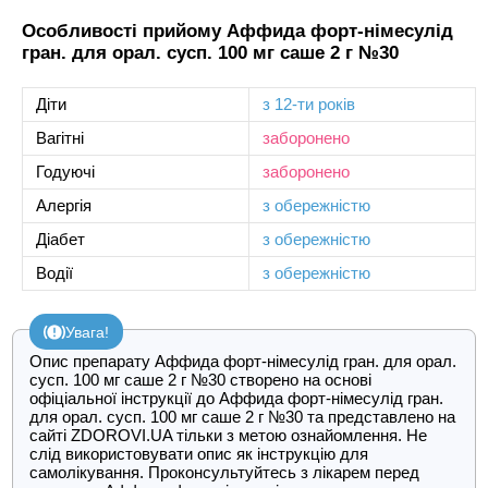
Особливості прийому Аффида форт-німесулід
гран. для орал. сусп. 100 мг саше 2 г №30
Діти
з 12-ти років
Вагітні
заборонено
Годуючі
заборонено
Алергія
з обережністю
Діабет
з обережністю
Водії
з обережністю
Увага!
Опис препарату Аффида форт-німесулід гран. для орал.
сусп. 100 мг саше 2 г №30 створено на основі
офіціальної інструкції до Аффида форт-німесулід гран.
для орал. сусп. 100 мг саше 2 г №30 та представлено на
сайті ZDOROVI.UA тільки з метою ознайомлення. Не
слід використовувати опис як інструкцію для
самолікування. Проконсультуйтесь з лікарем перед