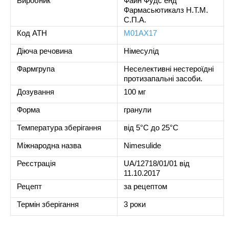
Виробник
Файн Фудс енд
Фармасьютикалз Н.Т.М.
С.П.А.
Код ATH
M01AX17
Діюча речовина
Німесулід
Фармгрупа
Неселективні нестероїдні
протизапальні засоби.
Дозування
100 мг
Форма
гранули
Температура зберігання
від 5°C до 25°C
Міжнародна назва
Nimesulide
Реєстрація
UA/12718/01/01 від
11.10.2017
Рецепт
за рецептом
Термін зберігання
3 роки