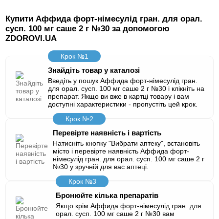
Купити Аффида форт-німесулід гран. для орал.
сусп. 100 мг саше 2 г №30 за допомогою
ZDOROVI.UA
Крок №1
Знайдіть товар у каталозі
Введіть у пошук Аффида форт-німесулід гран.
для орал. сусп. 100 мг саше 2 г №30 і клікніть на
препарат. Якщо ви вже в картці товару і вам
доступні характеристики - пропустіть цей крок.
Крок №2
Перевірте наявність і вартість
Натисніть кнопку "Вибрати аптеку", встановіть
місто і перевірте наявність Аффида форт-
німесулід гран. для орал. сусп. 100 мг саше 2 г
№30 у зручній для вас аптеці.
Крок №3
Бронюйте кілька препаратів
Якщо крім Аффида форт-німесулід гран. для
орал. сусп. 100 мг саше 2 г №30 вам