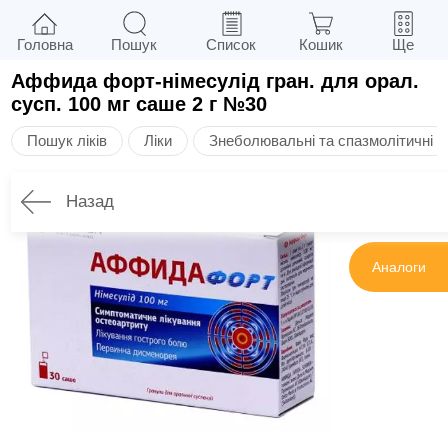
Головна
Пошук
Список
Кошик
Ще
Аффида форт-німесулід гран. для орал.
сусп. 100 мг саше 2 г №30
Пошук ліків
Ліки
Знеболювальні та спазмолітичні
Назад
Інструкція
Аналоги