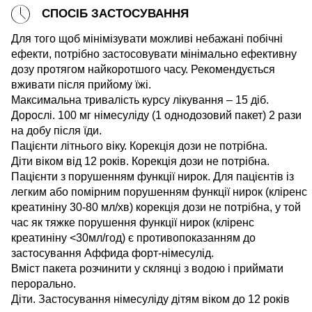
СПОСІБ ЗАСТОСУВАННЯ
Для того щоб мінімізувати можливі небажані побічні
ефекти, потрібно застосовувати мінімально ефективну
дозу протягом найкоротшого часу. Рекомендується
вживати після прийому їжі.
Максимальна тривалість курсу лікування – 15 діб.
Дорослі. 100 мг німесуліду (1 однодозовий пакет) 2 рази
на добу після їди.
Пацієнти літнього віку. Корекція дози не потрібна.
Діти віком від 12 років. Корекція дози не потрібна.
Пацієнти з порушенням функції нирок. Для пацієнтів із
легким або помірним порушенням функції нирок (кліренс
креатиніну 30-80 мл/хв) корекція дози не потрібна, у той
час як тяжке порушення функції нирок (кліренс
креатиніну <30мл/год) є противопоказанням до
застосування Аффида форт-німесулід.
Вміст пакета розчинити у склянці з водою і приймати
перорально.
Діти. Застосування німесуліду дітям віком до 12 років