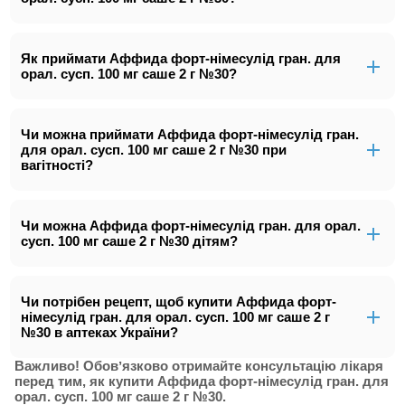
Як приймати Аффида форт-німесулід гран. для
орал. сусп. 100 мг саше 2 г №30?
Чи можна приймати Аффида форт-німесулід гран.
для орал. сусп. 100 мг саше 2 г №30 при
вагітності?
Чи можна Аффида форт-німесулід гран. для орал.
сусп. 100 мг саше 2 г №30 дітям?
Чи потрібен рецепт, щоб купити Аффида форт-
німесулід гран. для орал. сусп. 100 мг саше 2 г
№30 в аптеках України?
Важливо! Обовʼязково отримайте консультацію лікаря
перед тим, як купити Аффида форт-німесулід гран. для
орал. сусп. 100 мг саше 2 г №30.