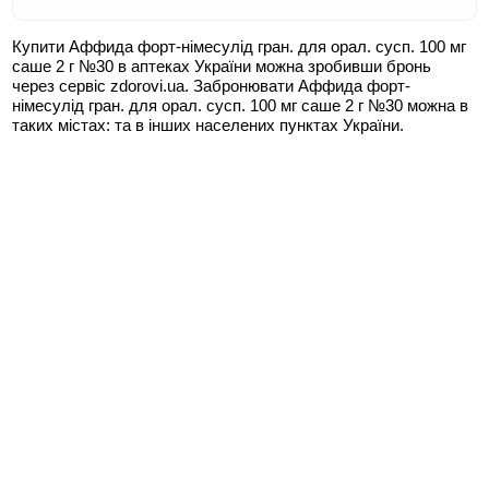
Купити Аффида форт-німесулід гран. для орал. сусп. 100 мг
саше 2 г №30 в аптеках України можна зробивши бронь
через сервіс zdorovi.ua. Забронювати Аффида форт-
німесулід гран. для орал. сусп. 100 мг саше 2 г №30 можна в
таких містах:
та в інших населених пунктах України.