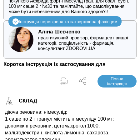
покупкою Аффида форт-німесулід гран. для орал. сусп.
100 мг саше 2 г №30 та памʼятайте, що самолікування
може бути небезпечним для Вашого здоровʼя!
Інструкція перевірена та затверджена фахівцем
Аліна Шевченко
практикуючий провізор, фармацевт вищої
категорії, спеціальність - фармація,
консультант ZDOROVI.UA
Коротка інструкція із застосування для
Повна
інструкція
СКЛАД
діюча речовина: німесулід;
1 саше по 2 г гранул містить німесуліду 100 мг;
допоміжні речовини: цетомакрогол 1000,
мальтодекстрин, кислота лимонна, сахароза,
ароматизатор апельсин.