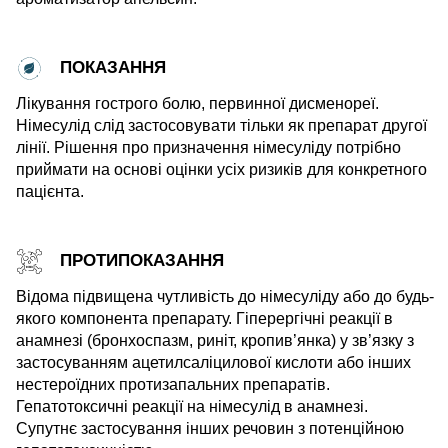
ПОКАЗАННЯ
Лікування гострого болю, первинної дисменореї.
Німесулід слід застосовувати тільки як препарат другої
лінії. Рішення про призначення німесуліду потрібно
приймати на основі оцінки усіх ризиків для конкретного
пацієнта.
ПРОТИПОКАЗАННЯ
Відома підвищена чутливість до німесуліду або до будь-
якого компонента препарату. Гіперергічні реакції в
анамнезі (бронхоспазм, риніт, кропив’янка) у зв’язку з
застосуванням ацетилсаліцилової кислоти або інших
нестероїдних протизапальних препаратів.
Гепатотоксичні реакції на німесулід в анамнезі.
Супутнє застосування інших речовин з потенційною