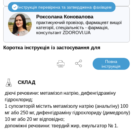
Інструкція перевірена та затверджена фахівцем
Роксолана Коновалова
практикуючий провізор, фармацевт вищої
категорії, спеціальність - фармація,
консультант ZDOROVI.UA
Коротка інструкція із застосування для
Повна
інструкція
СКЛАД
діючі речовини: метамізол натрію, дифенгідраміну
гідрохлорид;
1 супозиторій містить метамізолу натрію (анальгіну) 100
мг або 250 мг, дифенгідраміну гідрохлориду (димедролу)
10 мг або 20 мг відповідно;
допоміжні речовини: твердий жир, емульгатор № 1.