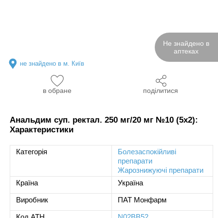
Не знайдено в
аптеках
не знайдено в м. Київ
в обране
поділитися
Анальдим суп. ректал. 250 мг/20 мг №10 (5х2):
Характеристики
Категорія
Болезаспокійливі
препарати
Жарознижуючі препарати
Країна
Україна
Виробник
ПАТ Монфарм
Код ATH
N02BB52