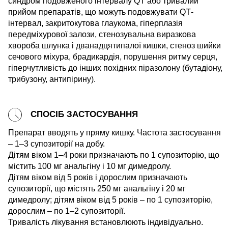
синдром подовженого інтервалу QТ або тривалий
прийом препаратів, що можуть подовжувати QТ-
інтервал, закритокутова глаукома, гіперплазія
передміхурової залози, стенозувальна виразкова
хвороба шлунка і дванадцятипалої кишки, стеноз шийки
сечового міхура, брадикардія, порушення ритму серця,
гіперчутливість до інших похідних піразолону (бутадіону,
трибузону, антипірину).
СПОСІБ ЗАСТОСУВАННЯ
Препарат вводять у пряму кишку. Частота застосування
– 1–3 супозиторії на добу.
Дітям віком 1–4 роки призначають по 1 супозиторію, що
містить 100 мг анальгіну і 10 мг димедролу.
Дітям віком від 5 років і дорослим призначають
супозиторії, що містять 250 мг анальгіну і 20 мг
димедролу; дітям віком від 5 років – по 1 супозиторію,
дорослим – по 1–2 супозиторії.
Тривалість лікування встановлюють індивідуально.