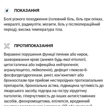
ПОКАЗАННЯ
Болі різного походження (головний біль, біль при опіках,
невралгії, радикуліти, міозити, біль у післяопераційний
період), висока температура тіла.
ПРОТИПОКАЗАННЯ
Виражені порушення функції печінки або нирок,
захворювання крові (анемія будь-якої етіології,
цитостатична або інфекційна нейтропенія;
агранулоцитоз, лейкопенія), дефіцит глюкозо-6-
фосфатдегідрогенази, риніт, кон’юнктивіт або
бронхоспазм при прийомі нестероїдних протизапальних
препаратів, бронхіальна астма, підвищена чутливість до
лікарського засобу, підозра на гостру хірургічну
патологію, гіперчутливість до інших антигістамінних
засобів, феохромоцитома, епілепсія, вроджений