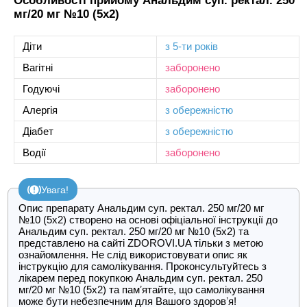
Особливості прийому Анальдим суп. ректал. 250
мг/20 мг №10 (5х2)
Діти
з 5-ти років
Вагітні
заборонено
Годуючі
заборонено
Алергія
з обережністю
Діабет
з обережністю
Водії
заборонено
Увага!
Опис препарату Анальдим суп. ректал. 250 мг/20 мг
№10 (5х2) створено на основі офіціальної інструкції до
Анальдим суп. ректал. 250 мг/20 мг №10 (5х2) та
представлено на сайті ZDOROVI.UA тільки з метою
ознайомлення. Не слід використовувати опис як
інструкцію для самолікування. Проконсультуйтесь з
лікарем перед покупкою Анальдим суп. ректал. 250
мг/20 мг №10 (5х2) та памʼятайте, що самолікування
може бути небезпечним для Вашого здоровʼя!