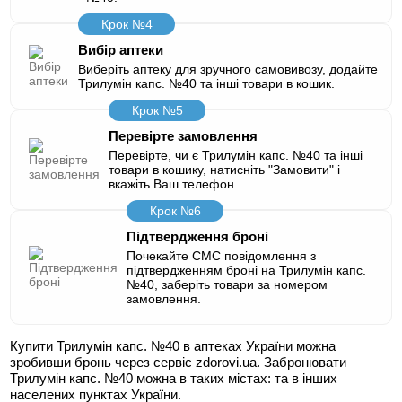
Крок №4
Вибір аптеки
Виберіть аптеку для зручного самовивозу, додайте
Трилумін капс. №40 та інші товари в кошик.
Крок №5
Перевірте замовлення
Перевірте, чи є Трилумін капс. №40 та інші
товари в кошику, натисніть "Замовити" і
вкажіть Ваш телефон.
Крок №6
Підтвердження броні
Почекайте СМС повідомлення з
підтвердженням броні на Трилумін капс.
№40, заберіть товари за номером
замовлення.
Купити Трилумін капс. №40 в аптеках України можна
зробивши бронь через сервіс zdorovi.ua. Забронювати
Трилумін капс. №40 можна в таких містах:
та в інших
населених пунктах України.