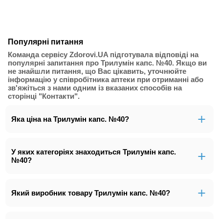
Популярні питання
Команда сервісу Zdorovi.UA підготувала відповіді на
популярні запитання про Трилумін капс. №40. Якщо ви
не знайшли питання, що Вас цікавить, уточнюйте
інформацію у співробітника аптеки при отриманні або
зв'яжіться з нами одним із вказаних способів на
сторінці "Контакти".
Яка ціна на Трилумін капс. №40?
У яких категоріях знаходиться Трилумін капс.
№40?
Який виробник товару Трилумін капс. №40?