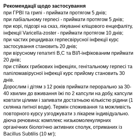
Рекомендації щодо застосування
при ГРВІ та грипі - приймати протягом 5 днів;
при лабіальному герпесі - приймати протягом 5 днів;
при корі, підозрі на сказ, лікуванні кліщового енцефаліту,
інфекції Varicella-zoster - приймати протягом 10 днів;
при частих рецидивах герпесвірусної інфекції курс
застосування становить 20 днів;
при вірусному гепатиті В,С та ВІЛ-інфікованим приймати
20 днів;
при стійких грибкових інфекціях, генітальному герпесі та
папіломавірусної інфекції курс прийому становить 30
днів.
До
рослим і дітям з 12 років приймати перорально за 30-
40 хвилин до вживання їжі по 2 капсули на добу, капсули
ковтати цілими і запивати достатньою кількістю рідини (1
склянка питної води). Термін споживання та можливість
повторного курсу узгоджувати з лікарем індивідуально.
діюча речовина: комплекс низькомолекулярних
органічних біологічно активних сполук, отриманих із
Bacillus Subtilis (10 мг);