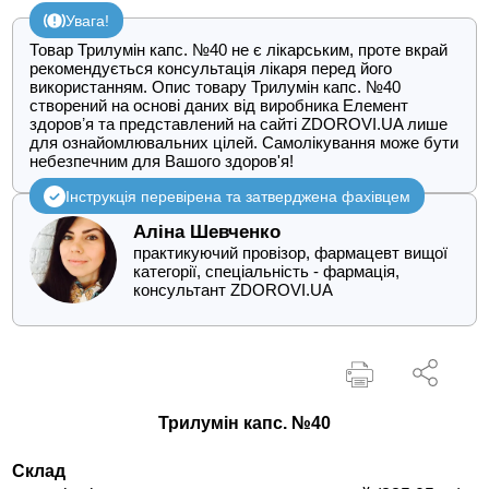
Увага!
Товар Трилумін капс. №40 не є лікарським, проте вкрай
рекомендується консультація лікаря перед його
використанням. Опис товару Трилумін капс. №40
створений на основі даних від виробника Елемент
здоровʼя та представлений на сайті ZDOROVI.UA лише
для ознайомлювальних цілей. Самолікування може бути
небезпечним для Вашого здоров'я!
Інструкція перевірена та затверджена фахівцем
Аліна Шевченко
практикуючий провізор, фармацевт вищої
категорії, спеціальність - фармація,
консультант ZDOROVI.UA
Трилумін капс. №40
Склад