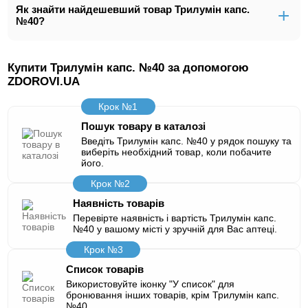
Як знайти найдешевший товар Трилумін капс.
№40?
Купити Трилумін капс. №40 за допомогою
ZDOROVI.UA
Крок №1
Пошук товару в каталозі
Введіть Трилумін капс. №40 у рядок пошуку та
виберіть необхідний товар, коли побачите
його.
Крок №2
Наявність товарів
Перевірте наявність і вартість Трилумін капс.
№40 у вашому місті у зручній для Вас аптеці.
Крок №3
Список товарів
Використовуйте іконку "У список" для
бронювання інших товарів, крім Трилумін капс.
№40.