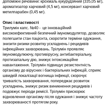
допоміжні речовини: крохмаль кукурудзяний (335,05 мг),
ароматизатор харчовий (4,5 мг), консервант харчовий
метилпарабен (0,45 мг).
Опис і властивості
Трилумін капс. №40 -
це інноваційний
високоефективний безпечний імуномодулятор, дозволяє
полегшити стан пацієнта, скоротити терміни одужання,
знизити ризики розвитку ускладнень і рецидивів
інфекційних захворювань.
Трілумін проявляє
імуномодулюючу, противірусну, антибактеріальну,
протизапальну дію, знижує інтоксикаційне
навантаження.
Трілумін підвищує резистентність
організму до вірусних і бактеріальних інфекцій, сприяє
швидкій локалізації вогнища інфекції, скорочує
тривалість захворювання, попереджає розвиток
ускладнень, знижує ризик виникнення рецидивів і
подовжує періоди ремісії.
Трілумін прискорює
відновлення організму після одужання і знижує частоту
захворюваності протягом року.