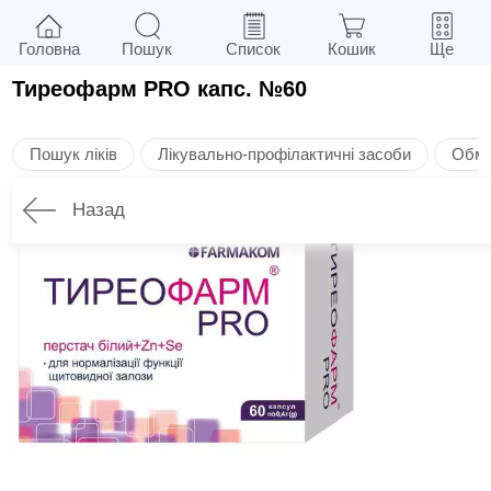
Головна
Пошук
Список
Кошик
Ще
Тиреофарм PRO капс. №60
Пошук ліків
Лікувально-профілактичні засоби
Обмі
Назад
Опис