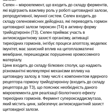
Селен – мікроелемент, що входить до складу ферментів,
які відіграють важливу роль у роботі щитовидної залози,
репродуктивної, імунної систем. Селен входить до
складу селеновмісних дейодіназ, які переводять гормон
щитовидної залози тироксин (Т4) в активну форму
трийодтиронін (Т3). Селен приймає участь в
антиоксидантному захисті організму, активації
тиреоїдних гормонів, інгібує процеси апоптозу, моделює
імунітет, має захисний вплив на цитоплазматичні
мембрани, перешкоджає порушенню хромосомного
матеріалу.
Цинк входить до складу білкових сполук, що надають
різноманітні молекулярні механізми впливу на
щитовидну залозу, в тому числі є компонентом ядерного
рецептора гормону трийодтироніну (входить до складу
рецептора до Т3), що пояснює необхідність даного
мікроелемента для реалізації біологічного ефекту
тиреоїдних гормонів. Фермент супероксиддисмутаза,
який містить цинк, забезпечує антиоксидантний захист
щитовидної залози.