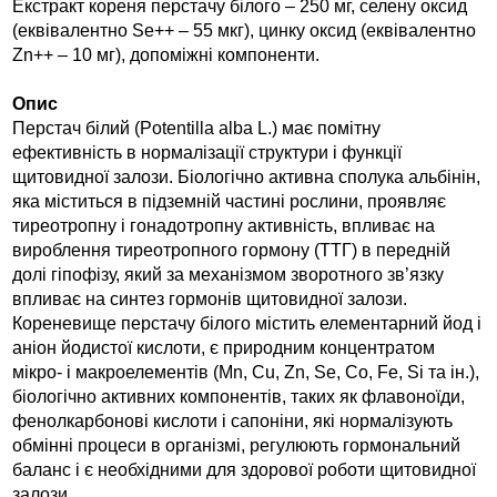
Екстракт кореня перстачу білого – 250 мг, селену оксид
(еквівалентно Se++ – 55 мкг), цинку оксид (еквівалентно
Zn++ – 10 мг), допоміжні компоненти.
Опис
Перстач білий (Potentilla alba L.) має помітну
ефективність в нормалізації структури і функції
щитовидної залози. Біологічно активна сполука альбінін,
яка міститься в підземній частині рослини, проявляє
тиреотропну і гонадотропну активність, впливає на
вироблення тиреотропного гормону (ТТГ) в передній
долі гіпофізу, який за механізмом зворотного зв’язку
впливає на синтез гормонів щитовидної залози.
Кореневище перстачу білого містить елементарний йод і
аніон йодистої кислоти, є природним концентратом
мікро- і макроелементів (Mn, Cu, Zn, Se, Co, Fe, Si та ін.),
біологічно активних компонентів, таких як флавоноїди,
фенолкарбонові кислоти і сапоніни, які нормалізують
обмінні процеси в організмі, регулюють гормональний
баланс і є необхідними для здорової роботи щитовидної
залози.