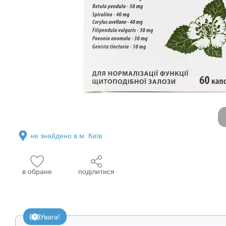
не знайдено в м. Київ
в обране
поділитися
Увага!