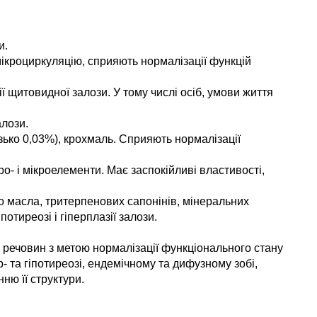
и.
мікроциркуляцію, сприяють нормалізації функцій
ї щитовидної залози. У тому числі осіб, умови життя
алози.
изько 0,03%), крохмаль. Сприяють нормалізації
о- і мікроелементи. Має заспокійливі властивості,
ого масла, тритерпенових сапонінів, мінеральних
тиреозі і гіперплазії залози.
 речовин з метою нормалізації функціонального стану
- та гіпотиреозі, ендемічному та дифузному зобі,
ню її структури.