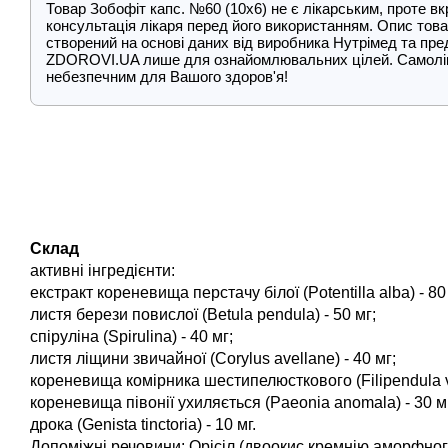
Товар Зобофіт капс. №60 (10х6) не є лікарським, проте в
консультація лікаря перед його використанням. Опис това
створений на основі даних від виробника Нутрімед та пре
ZDOROVI.UA лише для ознайомлювальних цілей. Самолі
небезпечним для Вашого здоров'я!
Склад
активні інгредієнти:
екстракт кореневища перстачу білої (Potentilla alba) - 80
листя берези повислої (Betula pendula) - 50 мг;
спіруліна (Spirulina) - 40 мг;
листя ліщини звичайної (Corylus avellane) - 40 мг;
кореневища комірника шестипелюсткового (Filipendula vul
кореневища півонії ухиляється (Paeonia anomala) - 30 м
дрока (Genista tinctoria) - 10 мг.
Допоміжні речовини: Орісіл (двоокис кремнію аморфного