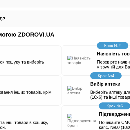
6)?
омогою ZDOROVI.UA
Крок №2
Наявність тов
док пошуку та виберіть
Перевірте наявні
у зручній для Ва
Крок №4
Вибір аптеки
вання інших товарів, крім
Виберіть аптеку дл
(10х6) та інші товар
Крок №6
Підтверджен
та інші товари в кошику,
Почекайте СМС
он.
капс. №60 (10х