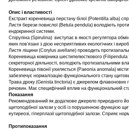
Опис і властивості
Екстракт кореневища перстачу білої (Potentilla alba) с
Листя берези повислої (Betula pendula) володіють прот
ендокринної системи.
Спіруліна (Spirulina) виступає в якості регулятора обмі
яких пов'язані з дією несприятливих екологічних і виро
Листя ліщини (Corylus avellane) проводить протизапальн
Кореневища комірника шестипелюсткового (Filipendula vu
секреторної діяльності, володіють протизапальними вла
Кореневища півонії ухиляється (Paeonia anomala) містит
забезпечує нормалізацію функціонального стану щитови
Трава дроку (Genista tinctoria) є джерелом флавонових 
речовин. Має специфічний вплив на функціональний стан
Показання
Рекомендованний як додаткове джерело природного йоду
щитоподібної залози у осіб із порушенною функцією щито
еутиреозі, гіперплазії щитоподібної залози. Сприяє норм
Протипоказання