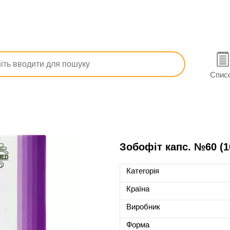
Обмін речовин
Для щитовидної залози
Зобофіт
Спис
Зобофіт капс. №60 (1
Категорія
Країна
Виробник
Форма