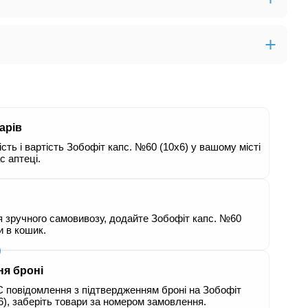
арів
сть і вартість Зобофіт капс. №60 (10х6) у вашому місті
с аптеці.
я зручного самовивозу, додайте Зобофіт капс. №60
и в кошик.
ня броні
 повідомлення з підтвердженням броні на Зобофіт
6), заберіть товари за номером замовлення.