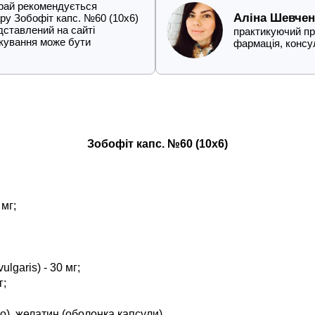
край рекомендується
Аліна Шевчен
ру Зобофіт капс. №60 (10х6)
дставлений на сайті
практикуючий про
кування може бути
фармація, конс
Зобофіт капс. №60 (10х6)
 мг;
garis) - 30 мг;
г;
), желатин (оболонка капсули).