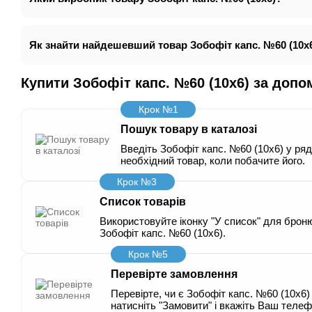
Як знайти найдешевший товар Зобофіт капс. №60 (10х
Купити Зобофіт капс. №60 (10х6) за доп
Крок №1
Пошук товару в каталозі
Введіть Зобофіт капс. №60 (10х6) у ря
необхідний товар, коли побачите його.
Крок №3
Список товарів
Використовуйте іконку "У список" для броню
Зобофіт капс. №60 (10х6).
Крок №5
Перевірте замовлення
Перевірте, чи є Зобофіт капс. №60 (10х6) 
натисніть "Замовити" і вкажіть Ваш телеф