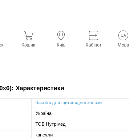
UA
Мова
ок
Кошик
Київ
Кабінет
0х6): Характеристики
Засоби для щитовидної залози
Україна
ТОВ Нутрімед
капсули