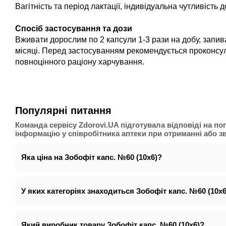
Вагітність та період лактації, індивідуальна чутливість 
Спосіб застосування та дози
Вживати дорослим по 2 капсули 1-3 рази на добу, запив
місяці. Перед застосуванням рекомендується проконсу
повноцінного раціону харчування.
Популярні питання
Команда сервісу Zdorovi.UA підготувала відповіді на п
інформацію у співробітника аптеки при отриманні або зв'
Яка ціна на Зобофіт капс. №60 (10х6)?
У яких категоріях знаходиться Зобофіт капс. №60 (10х6
Який виробник товару Зобофіт капс. №60 (10х6)?