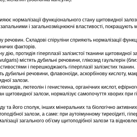
прияює нормалізації функціонального стану щитовидної залоз
изапальними і загальнозміцнюючі властивості, покращують 
ну речовин. Складові спіруліни сприяють нормалізації функці
бничих факторів.
у дію, протидія гіперплазії залізистої тканини щитовидної з
lgaris) містять дубильні речовини, глікозид гаультерін (бл
стивостями і перешкоджають гіперплазії залізистих тканин.
ь дубильні речовини, флавоноїди, аскорбінову кислоту, макр
дної залози.
глікозидів, лютеолін і генистеина, органічних кислот, ефірн
 щитовидної залози, нормалізує самопочуття хворих при гіпо
 та його сполук, інших мінеральних та біологічно активних
подібної залози, а саме: при аутоімунному тиреоїдиті, гіпер
алізації загального об'єму щитоподібної залози та відновлен