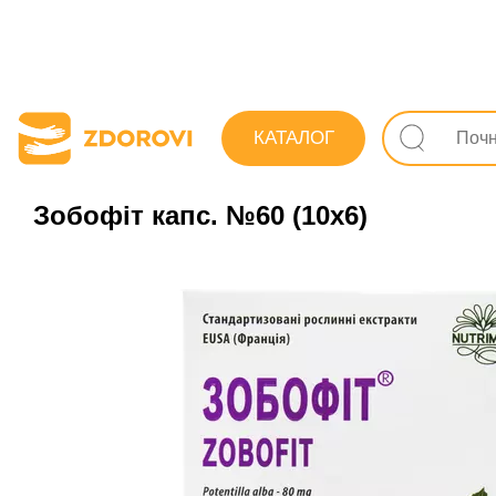
Пошук ліків
Лікувально-профілактичні засоби
КАТАЛОГ
Зобофіт капс. №60 (10х6)