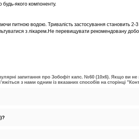
до будь-якого компоненту.
аючи питною водою. Тривалість застосування становить 2-3 
льтуватися з лікарем.Не перевищувати рекомендовану добов
опулярні запитання про Зобофіт капс. №60 (10х6). Якщо ви н
яжіться з нами одним із вказаних способів на сторінці "Конт
)?