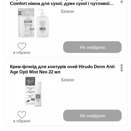
Comfort ніжна для сухої, дуже сухої і чутливої
шкіри 400 мл
Біокон
Не знайдено
в обране
Крем-флюїд для контурів очей Hirudo Derm Anti
Age Opti Mist Neo 22 мл
Біокон
Не знайдено
в обране