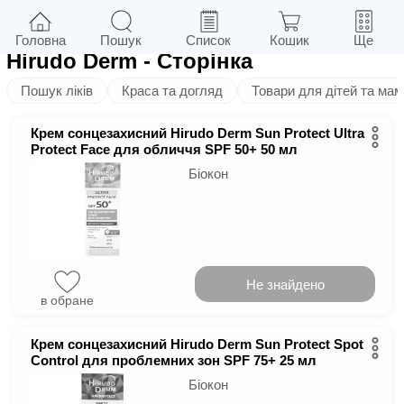
11
у м.
Київ
Фільтри
Головна
Пошук
Список
Кошик
Ще
Hirudo Derm
- Сторінка
Пошук ліків
Краса та догляд
Товари для дітей та мам
Крем сонцезахисний Hirudo Derm Sun Protect Ultra
Protect Face для обличчя SPF 50+ 50 мл
Біокон
Не знайдено
в обране
Крем сонцезахисний Hirudo Derm Sun Protect Spot
Control для проблемних зон SPF 75+ 25 мл
Біокон