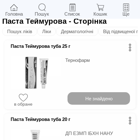
2
у м.
Київ
Фільтри
Головна
Пошук
Список
Кошик
Ще
Паста Теймурова
- Сторінка
Пошук ліків
Ліки
Дерматологічні
Від підвищеної п
Паста Теймурова туба 25 г
Тернофарм
Не знайдено
в обране
Паста Теймурова туба 20 г
ДП ЕЗМП ІБХН НАНУ