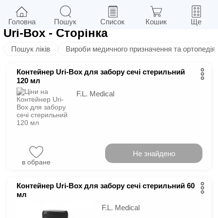
2
у м.
Київ
Фільтри
Головна
Пошук
Список
Кошик
Ще
Uri-Box
- Сторінка
Пошук ліків
Вироби медичного призначення та ортопедія
Контейнер Uri-Box для забору сечі стерильний
120 мл
F.L. Medical
Не знайдено
в обране
Контейнер Uri-Box для забору сечі стерильний 60
мл
F.L. Medical