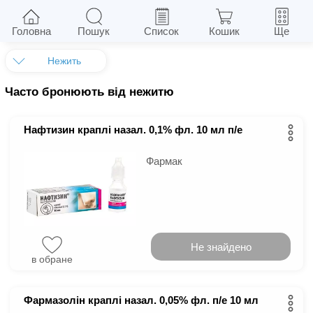
Назад
Головна
Пошук
Список
Кошик
Ще
Нежить
Часто бронюють від нежитю
Нафтизин краплі назал. 0,1% фл. 10 мл п/е
Фармак
Не знайдено
в обране
Фармазолін краплі назал. 0,05% фл. п/е 10 мл