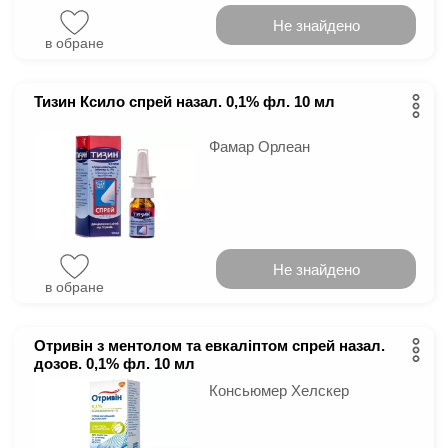
Не знайдено
в обране
Тизин Ксило спрей назал. 0,1% фл. 10 мл
Фамар Орлеан
Не знайдено
в обране
Отривін з ментолом та евкаліптом спрей назал.
дозов. 0,1% фл. 10 мл
Консьюмер Хелскер