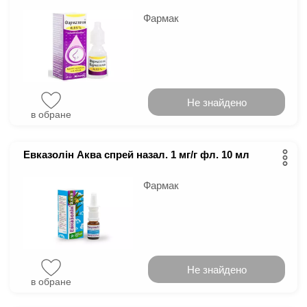
Фармак
Не знайдено
в обране
Евказолін Аква спрей назал. 1 мг/г фл. 10 мл
Фармак
Не знайдено
в обране