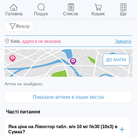
Лівостор табл. в/о 10 мг №30 (10х3)
Головна
Пошук
Список
Кошик
Ще
Фільтр
Київ,
адреса не вказана
Змінити
ДО МАПИ
Аптек не знайдено.
Показати аптеки в інших містах
Часті питання
Яка ціна на Лівостор табл. в/о 10 мг №30 (10х3) в
Сумах?