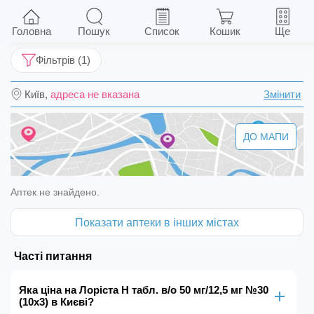
Лоріста Н табл. в/о 50 мг/12,5 мг №30 (10х3)
Головна
Пошук
Список
Кошик
Ще
Фільтрів (1)
Київ,
адреса не вказана
Змінити
ДО МАПИ
Аптек не знайдено.
Показати аптеки в інших містах
Часті питання
Яка ціна на Лоріста Н табл. в/о 50 мг/12,5 мг №30
(10х3) в Києві?