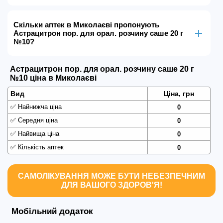
Скільки аптек в Миколаєві пропонують
Астрацитрон пор. для орал. розчину саше 20 г
№10?
Астрацитрон пор. для орал. розчину саше 20 г
№10 ціна в Миколаєві
Вид
Ціна, грн
✅
Найнижча ціна
0
✅
Середня ціна
0
✅
Найвища ціна
0
✅
Кількість аптек
0
САМОЛІКУВАННЯ МОЖЕ БУТИ НЕБЕЗПЕЧНИМ
ДЛЯ ВАШОГО ЗДОРОВ'Я!
Мобільний додаток