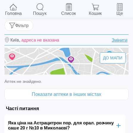
Астрацитрон пор. для орал. розчину саше 20 г
№10
Головна
Пошук
Список
Кошик
Ще
Фільтр
Київ,
адреса не вказана
Змінити
ДО МАПИ
Аптек не знайдено.
Показати аптеки в інших містах
Часті питання
Яка ціна на Астрацитрон пор. для орал. розчину
саше 20 г №10 в Миколаєві?