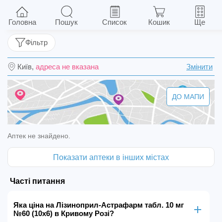
Лізиноприл-Астрафарм табл. 10 мг №60
(10х6)
Головна
Пошук
Список
Кошик
Ще
Фільтр
Київ,
адреса не вказана
Змінити
ДО МАПИ
Аптек не знайдено.
Показати аптеки в інших містах
Часті питання
Яка ціна на Лізиноприл-Астрафарм табл. 10 мг
№60 (10х6) в Кривому Розі?