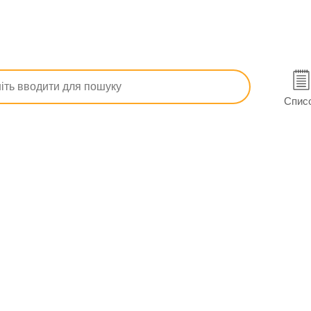
лактика грипу
АКК розчин 50 мг/мл конт. 2 мл №10
таві
Спис