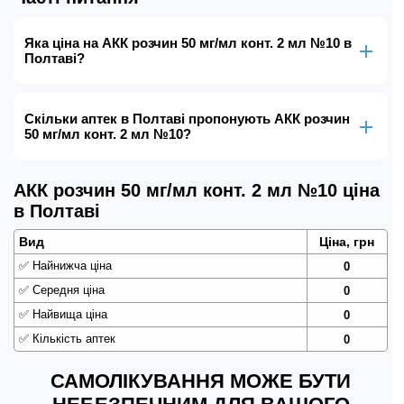
Яка ціна на АКК розчин 50 мг/мл конт. 2 мл №10 в
Полтаві?
Скільки аптек в Полтаві пропонують АКК розчин
50 мг/мл конт. 2 мл №10?
АКК розчин 50 мг/мл конт. 2 мл №10 ціна
в Полтаві
Вид
Ціна, грн
✅
Найнижча ціна
0
✅
Середня ціна
0
✅
Найвища ціна
0
✅
Кількість аптек
0
САМОЛІКУВАННЯ МОЖЕ БУТИ