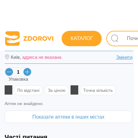
Пошук ліків
Ліки
Протизастудні (грип, ГРЗ)
Профі
КАТАЛОГ
АКК розчин 50 мг/мл конт. 2 мл №10 в Пол
Київ,
адреса не вказана
Змінити
Упаковка
По відстані
За ціною
Точна кількість
Аптек не знайдено.
Показати аптеки в інших містах
Часті питання