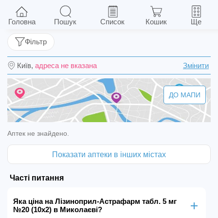
Лізиноприл-Астрафарм табл. 5 мг №20 (10х2)
Головна
Пошук
Список
Кошик
Ще
Фільтр
Київ,
адреса не вказана
Змінити
ДО МАПИ
Аптек не знайдено.
Показати аптеки в інших містах
Часті питання
Яка ціна на Лізиноприл-Астрафарм табл. 5 мг
№20 (10х2) в Миколаєві?