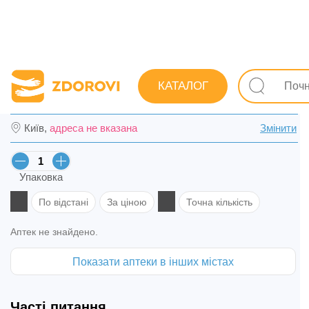
Пошук ліків
Ліки
Серцево-судинні
Від високого а
КАТАЛОГ
Лізиноприл-Тева табл. 5 мг №30 (10х3) в П
Київ,
адреса не вказана
Змінити
Упаковка
По відстані
За ціною
Точна кількість
Аптек не знайдено.
Показати аптеки в інших містах
Часті питання