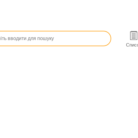
ртеріального тиску
Лізиноприл-Тева табл. 5 мг №30 (10х3)
олтаві
Спис