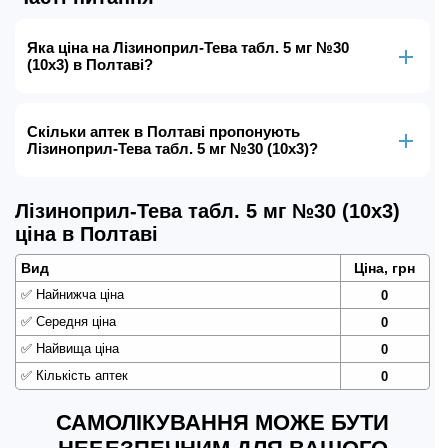
Яка ціна на Лізиноприл-Тева табл. 5 мг №30
(10х3) в Полтаві?
Скільки аптек в Полтаві пропонують
Лізиноприл-Тева табл. 5 мг №30 (10х3)?
Лізиноприл-Тева табл. 5 мг №30 (10х3)
ціна в Полтаві
Вид
Ціна, грн
✅
Найнижча ціна
0
✅
Середня ціна
0
✅
Найвища ціна
0
✅
Кількість аптек
0
САМОЛІКУВАННЯ МОЖЕ БУТИ