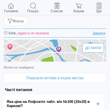
Лофлатіл табл. в/о №100 (10х10)
Головна
Пошук
Список
Кошик
Ще
Фільтр
Київ,
адреса не вказана
Змінити
ДО МАПИ
Аптек не знайдено.
Показати аптеки в інших містах
Часті питання
Яка ціна на Лофлатіл табл. в/о №100 (10х10) в
Харкові?