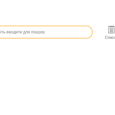
Логест табл. в/о №21
Спис