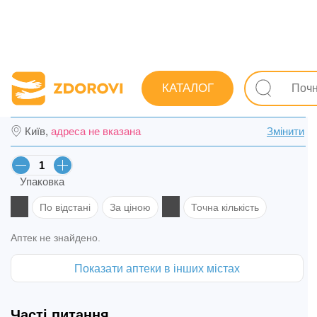
Пошук ліків
Ліки
Гінекологічні
Контрацептиви
КАТАЛОГ
Логест табл. в/о №21 в Нікополі
Київ,
адреса не вказана
Змінити
Упаковка
По відстані
За ціною
Точна кількість
Аптек не знайдено.
Показати аптеки в інших містах
Часті питання